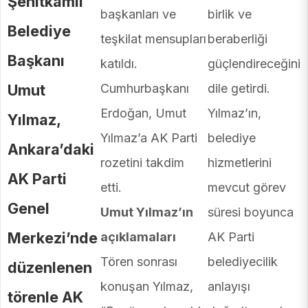
Şehitkamil
başkanları ve
birlik ve
Belediye
teşkilat mensupları
beraberliği
Başkanı
katıldı.
güçlendireceğini
Umut
Cumhurbaşkanı
dile getirdi.
Erdoğan, Umut
Yılmaz’ın,
Yılmaz,
Yılmaz’a AK Parti
belediye
Ankara’daki
rozetini takdim
hizmetlerini
AK Parti
etti.
mevcut görev
Genel
Umut Yılmaz’ın
süresi boyunca
Merkezi’nde
açıklamaları
AK Parti
Tören sonrası
belediyecilik
düzenlenen
konuşan Yılmaz,
anlayışı
törenle AK