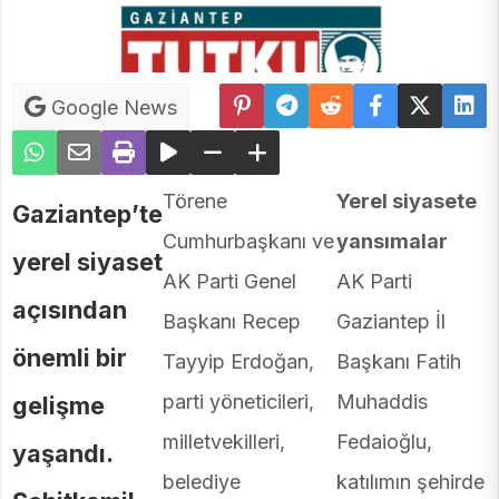
Google News
Törene
Yerel siyasete
Gaziantep’te
Cumhurbaşkanı ve
yansımalar
yerel siyaset
AK Parti Genel
AK Parti
açısından
Başkanı Recep
Gaziantep İl
önemli bir
Tayyip Erdoğan,
Başkanı Fatih
parti yöneticileri,
Muhaddis
gelişme
milletvekilleri,
Fedaioğlu,
yaşandı.
belediye
katılımın şehirde