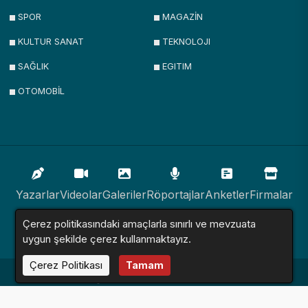
SPOR
MAGAZİN
KULTUR SANAT
TEKNOLOJI
SAĞLIK
EGITIM
OTOMOBİL
Yazarlar
Videolar
Galeriler
Röportajlar
Anketler
Firmalar
Çerez politikasındaki amaçlarla sınırlı ve mevzuata
İlanlar
Resmi İlanlar
Sitemap
uygun şekilde çerez kullanmaktayız.
Çerez Politikası
Tamam
Haber Sitesi © 2016 - 2024. Tüm Hakları Saklıdır.