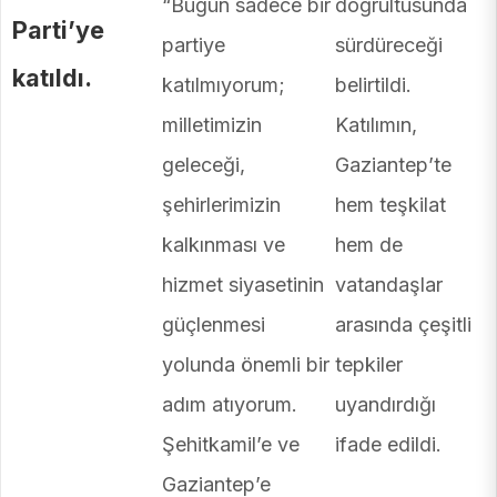
“Bugün sadece bir
doğrultusunda
Parti’ye
partiye
sürdüreceği
katıldı.
katılmıyorum;
belirtildi.
milletimizin
Katılımın,
geleceği,
Gaziantep’te
şehirlerimizin
hem teşkilat
kalkınması ve
hem de
hizmet siyasetinin
vatandaşlar
güçlenmesi
arasında çeşitli
yolunda önemli bir
tepkiler
adım atıyorum.
uyandırdığı
Şehitkamil’e ve
ifade edildi.
Gaziantep’e