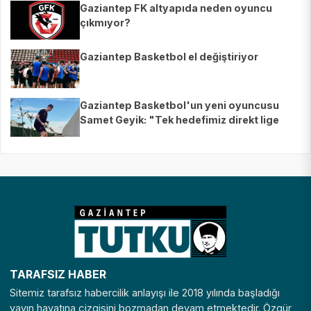
Gaziantep FK altyapıda neden oyuncu
çıkmıyor?
Gaziantep Basketbol el değiştiriyor
Gaziantep Basketbol'un yeni oyuncusu
Samet Geyik: "Tek hedefimiz direkt lige
çıkmak"
TARAFSIZ HABER
Sitemiz tarafsız habercilik anlayışı ile 2018 yılında başladığı
yayın hayatına çizgisini bozmadan devam etmektedir. Özgür