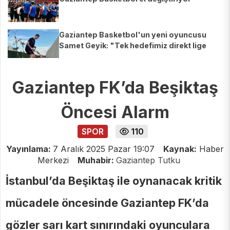
Gaziantep Basketbol'un yeni oyuncusu
Samet Geyik: "Tek hedefimiz direkt lige
çıkmak"
Gaziantep FK’da Beşiktaş
Öncesi Alarm
SPOR
110
Yayınlama:
7 Aralık 2025 Pazar 19:07
Kaynak:
Haber
Merkezi
Muhabir:
Gaziantep Tutku
İstanbul’da Beşiktaş ile oynanacak kritik
mücadele öncesinde Gaziantep FK’da
gözler sarı kart sınırındaki oyunculara