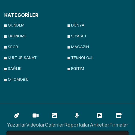
KATEGORİLER
GUNDEM
DÜNYA
EKONOMI
SIYASET
SPOR
MAGAZİN
KULTUR SANAT
TEKNOLOJI
SAĞLIK
EGITIM
OTOMOBİL
Yazarlar
Videolar
Galeriler
Röportajlar
Anketler
Firmalar