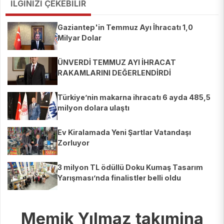
İLGİNİZİ ÇEKEBİLİR
Gaziantep'in Temmuz Ayı İhracatı 1,0
Milyar Dolar
ÜNVERDİ TEMMUZ AYI İHRACAT
RAKAMLARINI DEĞERLENDİRDİ
Türkiye’nin makarna ihracatı 6 ayda 485,5
milyon dolara ulaştı
Ev Kiralamada Yeni Şartlar Vatandaşı
Zorluyor
3 milyon TL ödüllü Doku Kumaş Tasarım
Yarışması’nda finalistler belli oldu
Memik Yılmaz takımina