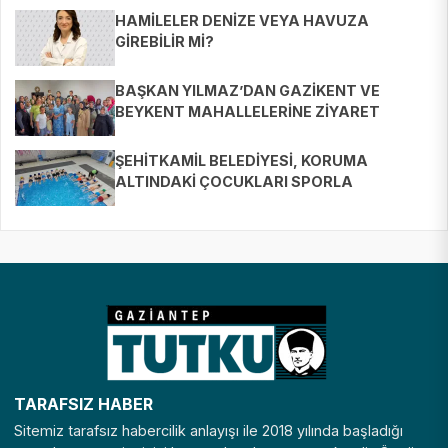
HAMİLELER DENİZE VEYA HAVUZA
GİREBİLİR Mİ?
BAŞKAN YILMAZ’DAN GAZİKENT VE
BEYKENT MAHALLELERİNE ZİYARET
ŞEHİTKAMİL BELEDİYESİ, KORUMA
ALTINDAKİ ÇOCUKLARI SPORLA
BULUŞTURUYOR
TARAFSIZ HABER
Sitemiz tarafsız habercilik anlayışı ile 2018 yılında başladığı