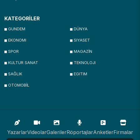
KATEGORİLER
GUNDEM
DÜNYA
EKONOMI
SIYASET
SPOR
MAGAZİN
KULTUR SANAT
TEKNOLOJI
SAĞLIK
EGITIM
OTOMOBİL
Yazarlar
Videolar
Galeriler
Röportajlar
Anketler
Firmalar