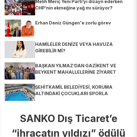
Melih Meriç Yeni Parti’yi dizayn ederken
CHP’nin ekmeğine yağ mı sürüyor?
Erhan Deniz Güngen'e zorlu görev
HAMİLELER DENİZE VEYA HAVUZA
GİREBİLİR Mİ?
BAŞKAN YILMAZ’DAN GAZİKENT VE
BEYKENT MAHALLELERİNE ZİYARET
ŞEHİTKAMİL BELEDİYESİ, KORUMA
ALTINDAKİ ÇOCUKLARI SPORLA
BULUŞTURUYOR
SANKO Dış Ticaret’e
“ihracatın yıldızı” ödülü