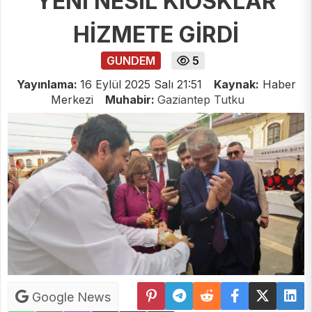
YENİ NESİL KİOSKLAR
HİZMETE GİRDİ
GUNDEM
5
Yayınlama:
16 Eylül 2025 Salı 21:51
Kaynak:
Haber
Merkezi
Muhabir:
Gaziantep Tutku
Google News