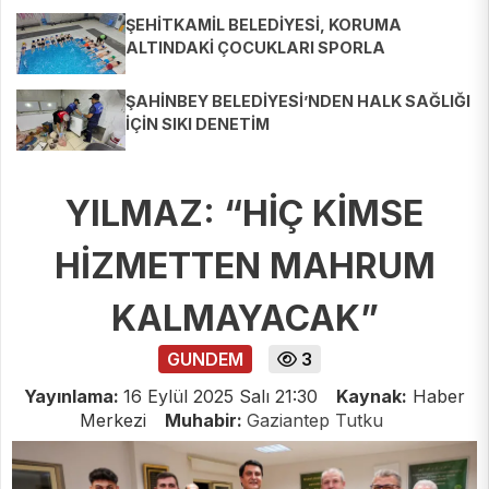
ŞEHİTKAMİL BELEDİYESİ, KORUMA
ALTINDAKİ ÇOCUKLARI SPORLA
BULUŞTURUYOR
ŞAHİNBEY BELEDİYESİ’NDEN HALK SAĞLIĞI
İÇİN SIKI DENETİM
YILMAZ: “HİÇ KİMSE
HİZMETTEN MAHRUM
KALMAYACAK”
GUNDEM
3
Yayınlama:
16 Eylül 2025 Salı 21:30
Kaynak:
Haber
Merkezi
Muhabir:
Gaziantep Tutku