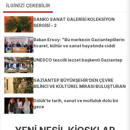
İLGİNİZİ ÇEKEBİLİR
SANKO SANAT GALERİSİ KOLEKSİYON
SERGİSİ - 2
Bakan Ersoy: "Bu merkezin Gazianteplilerin
ticaret, kültür ve sanat hayatında ciddi
etkisi olacağına inanıyorum"
UNESCO tescilli lezzet başkenti Gaziantep
GAZİANTEP BÜYÜKŞEHİR’DEN ÇEVRE
BİLİNCİ VE KÜLTÜREL MİRASI BULUŞTURAN
ÇİFTE SERGİ
Dülük’te tarih, sanat ve mutluluk dolu bir
gece