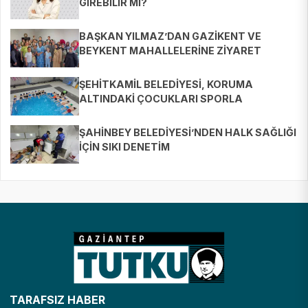
GİREBİLİR Mİ?
BAŞKAN YILMAZ’DAN GAZİKENT VE
BEYKENT MAHALLELERİNE ZİYARET
ŞEHİTKAMİL BELEDİYESİ, KORUMA
ALTINDAKİ ÇOCUKLARI SPORLA
BULUŞTURUYOR
ŞAHİNBEY BELEDİYESİ’NDEN HALK SAĞLIĞI
İÇİN SIKI DENETİM
TARAFSIZ HABER