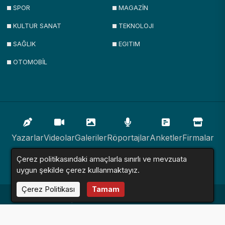
SPOR
MAGAZİN
KULTUR SANAT
TEKNOLOJI
SAĞLIK
EGITIM
OTOMOBİL
Yazarlar
Videolar
Galeriler
Röportajlar
Anketler
Firmalar
Çerez politikasındaki amaçlarla sınırlı ve mevzuata
İlanlar
Resmi İlanlar
Sitemap
uygun şekilde çerez kullanmaktayız.
Çerez Politikası
Tamam
Haber Sitesi © 2016 - 2024. Tüm Hakları Saklıdır.