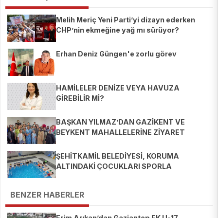
Melih Meriç Yeni Parti’yi dizayn ederken
CHP’nin ekmeğine yağ mı sürüyor?
Erhan Deniz Güngen'e zorlu görev
HAMİLELER DENİZE VEYA HAVUZA
GİREBİLİR Mİ?
BAŞKAN YILMAZ’DAN GAZİKENT VE
BEYKENT MAHALLELERİNE ZİYARET
ŞEHİTKAMİL BELEDİYESİ, KORUMA
ALTINDAKİ ÇOCUKLARI SPORLA
BULUŞTURUYOR
BENZER HABERLER
Erim Arıkan’dan Gaziantep FK U-17