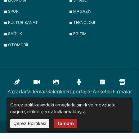
EKONOMI
SIYASET
SPOR
MAGAZİN
KULTUR SANAT
TEKNOLOJI
SAĞLIK
EGITIM
OTOMOBİL
Yazarlar
Videolar
Galeriler
Röportajlar
Anketler
Firmalar
Çerez politikasındaki amaçlarla sınırlı ve mevzuata
İlanlar
Resmi İlanlar
Sitemap
uygun şekilde çerez kullanmaktayız.
Çerez Politikası
Tamam
Haber Sitesi © 2016 - 2024. Tüm Hakları Saklıdır.