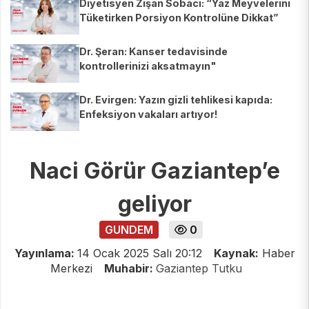
Diyetisyen Zişan Sobacı: “Yaz Meyvelerini
Tüketirken Porsiyon Kontrolüne Dikkat”
Dr. Şeran: Kanser tedavisinde
kontrollerinizi aksatmayın"
Dr. Evirgen: Yazın gizli tehlikesi kapıda:
Enfeksiyon vakaları artıyor!
Naci Görür Gaziantep’e
geliyor
GUNDEM
0
Yayınlama:
14 Ocak 2025 Salı 20:12
Kaynak:
Haber
Merkezi
Muhabir:
Gaziantep Tutku