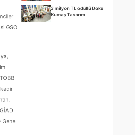
3 milyon TL ödüllü Doku
Kumaş Tasarım
mciler
Yarışması’nda finalistler
cisi GSO
belli oldu
ıya,
tim
, TOBB
kadir
ran,
AGİAD
O Genel