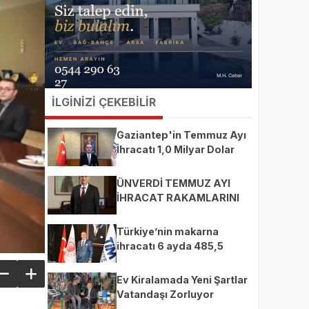
İLGİNİZİ ÇEKEBİLİR
Gaziantep'in Temmuz Ayı
İhracatı 1,0 Milyar Dolar
ÜNVERDİ TEMMUZ AYI
İHRACAT RAKAMLARINI
DEĞERLENDİRDİ
Türkiye’nin makarna
ihracatı 6 ayda 485,5
milyon dolara ulaştı
Ev Kiralamada Yeni Şartlar
Vatandaşı Zorluyor