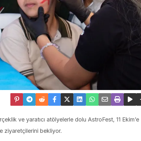
eklik ve yaratıcı atölyelerle dolu AstroFest, 11 Ekim’e
iyaretçilerini bekliyor.