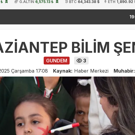
 ₺
G.ALTIN
6,575.13 ₺
BTC
64,343.38 $
ETH
1,890.92 
kitap fu
19:54
ZİANTEP BİLİM ŞE
GUNDEM
3
2025 Çarşamba 17:08
Kaynak:
Haber Merkezi
Muhabir