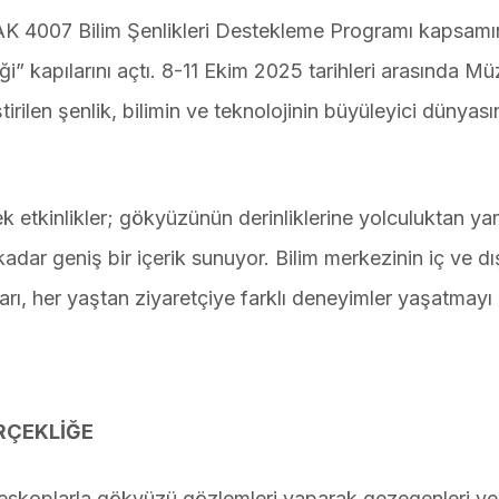
AK 4007 Bilim Şenlikleri Destekleme Programı kapsam
ği” kapılarını açtı. 8-11 Ekim 2025 tarihleri arasında M
rilen şenlik, bilimin ve teknolojinin büyüleyici dünyası
etkinlikler; gökyüzünün derinliklerine yolculuktan yar
adar geniş bir içerik sunuyor. Bilim merkezinin iç ve dı
ları, her yaştan ziyaretçiye farklı deneyimler yaşatmayı
RÇEKLİĞE
 teleskoplarla gökyüzü gözlemleri yaparak gezegenleri ve