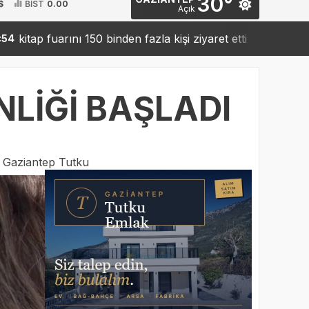
30°
$
BİST
0.00
Açık
arını 150 binden fazla kişi ziyaret etti
Sanko’dan robot
19:42
NLİĞİ BAŞLADI
:
Gaziantep Tutku