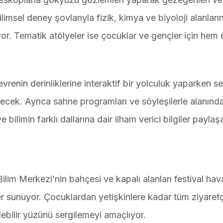
ilimsel deney şovlarıyla fizik, kimya ve biyoloji alanları
yor. Tematik atölyeler ise çocuklar ve gençler için hem 
evrenin derinliklerine interaktif bir yolculuk yaparken s
ebilecek. Ayrıca sahne programları ve söyleşilerle alanın
 bilimin farklı dallarına dair ilham verici bilgiler payla
im Merkezi’nin bahçesi ve kapalı alanları festival hav
er sunuyor. Çocuklardan yetişkinlere kadar tüm ziyaretçi
lebilir yüzünü sergilemeyi amaçlıyor.