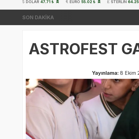
DOLAR
47.71 ₺
EURO
55.02 ₺
STERLIN
64.25
SON DAKİKA
ASTROFEST GA
Yayınlama:
8 Ekim 