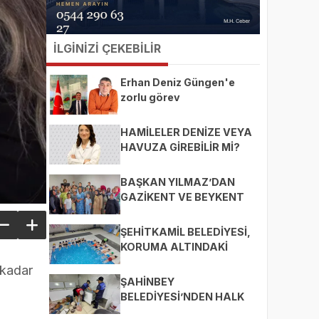
İLGİNİZİ ÇEKEBİLİR
Erhan Deniz Güngen'e
zorlu görev
HAMİLELER DENİZE VEYA
HAVUZA GİREBİLİR Mİ?
BAŞKAN YILMAZ’DAN
GAZİKENT VE BEYKENT
MAHALLELERİNE ZİYARET
ŞEHİTKAMİL BELEDİYESİ,
KORUMA ALTINDAKİ
ÇOCUKLARI SPORLA
 kadar
BULUŞTURUYOR
ŞAHİNBEY
BELEDİYESİ’NDEN HALK
SAĞLIĞI İÇİN SIKI