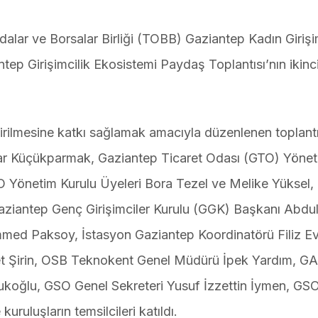
lar ve Borsalar Birliği (TOBB) Gaziantep Kadın Girişi
ntep Girişimcilik Ekosistemi Paydaş Toplantısı’nın ikin
dirilmesine katkı sağlamak amacıyla düzenlenen toplant
ar Küçükparmak, Gaziantep Ticaret Odası (GTO) Yöne
O Yönetim Kurulu Üyeleri Bora Tezel ve Melike Yüksel
iantep Genç Girişimciler Kurulu (GGK) Başkanı Abdul
ed Paksoy, İstasyon Gaziantep Koordinatörü Filiz Ev
 Şirin, OSB Teknokent Genel Müdürü İpek Yardım, G
koğlu, GSO Genel Sekreteri Yusuf İzzettin İymen, GS
uruluşların temsilcileri katıldı.