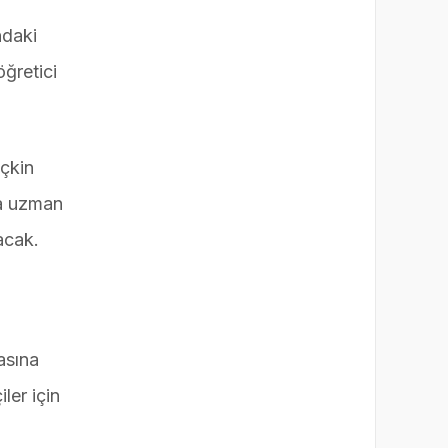
ndaki
öğretici
eçkin
da uzman
şacak.
asına
ler için