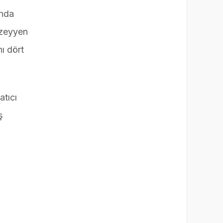
DENETİM
ında
üzeyyen
nı dört
atıcı
ş