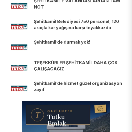
ŞEHİTKAMİL’E VATANDAŞLARDAN TAM
NOT
Şehitkamil Belediyesi 750 personel, 120
araçla kar yağışına karşı teyakkuzda
Şehitkamil’de durmak yok!
TEŞEKKÜRLER ŞEHİTKAMİL DAHA ÇOK
ÇALIŞACAĞIZ
Şehitkamil’de hizmet güzel organizasyon
zayıf