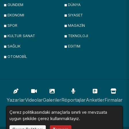
GUNDEM
DÜNYA
EKONOMI
SIYASET
SPOR
MAGAZİN
KULTUR SANAT
TEKNOLOJI
SAĞLIK
EGITIM
OTOMOBİL
Yazarlar
Videolar
Galeriler
Röportajlar
Anketler
Firmalar
Çerez politikasındaki amaçlarla sınırlı ve mevzuata
İlanlar
Resmi İlanlar
Sitemap
uygun şekilde çerez kullanmaktayız.