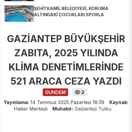
ŞEHİTKAMİL BELEDİYESİ, KORUMA
ALTINDAKİ ÇOCUKLARI SPORLA
BULUŞTURUYOR
GAZİANTEP BÜYÜKŞEHİR
ZABITA, 2025 YILINDA
KLİMA DENETİMLERİNDE
521 ARACA CEZA YAZDI
GUNDEM
2
Yayınlama:
14 Temmuz 2025 Pazartesi 18:39
Kaynak:
Haber Merkezi
Muhabir:
Gaziantep Tutku