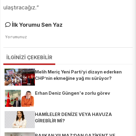
ulaştıracağız.”
İlk Yorumu Sen Yaz
İLGİNİZİ ÇEKEBİLİR
Melih Meriç Yeni Parti’yi dizayn ederken
CHP’nin ekmeğine yağ mı sürüyor?
Erhan Deniz Güngen'e zorlu görev
HAMİLELER DENİZE VEYA HAVUZA
GİREBİLİR Mİ?
BAŞKAN YILMAZ’DAN GAZİKENT VE