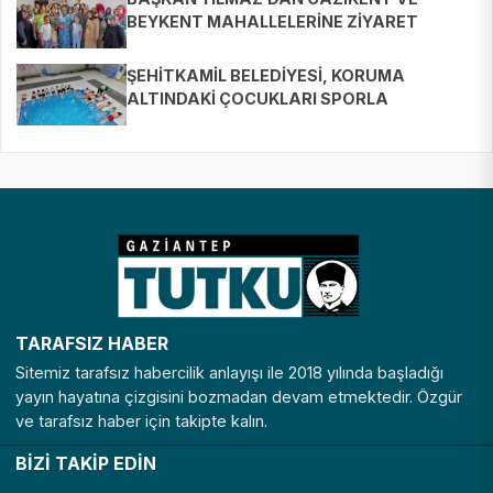
BEYKENT MAHALLELERİNE ZİYARET
ŞEHİTKAMİL BELEDİYESİ, KORUMA
ALTINDAKİ ÇOCUKLARI SPORLA
BULUŞTURUYOR
TARAFSIZ HABER
Sitemiz tarafsız habercilik anlayışı ile 2018 yılında başladığı
yayın hayatına çizgisini bozmadan devam etmektedir. Özgür
ve tarafsız haber için takipte kalın.
BİZİ TAKİP EDİN