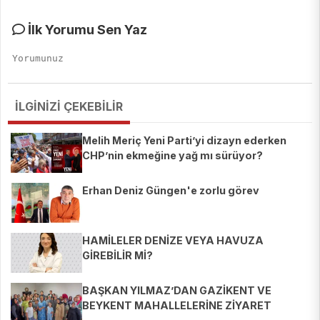
İlk Yorumu Sen Yaz
İLGİNİZİ ÇEKEBİLİR
Melih Meriç Yeni Parti’yi dizayn ederken
CHP’nin ekmeğine yağ mı sürüyor?
Erhan Deniz Güngen'e zorlu görev
HAMİLELER DENİZE VEYA HAVUZA
GİREBİLİR Mİ?
BAŞKAN YILMAZ’DAN GAZİKENT VE
BEYKENT MAHALLELERİNE ZİYARET