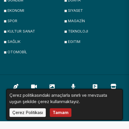
GUNDEM
DÜNYA
EKONOMI
SIYASET
SPOR
MAGAZİN
KULTUR SANAT
TEKNOLOJI
SAĞLIK
EGITIM
OTOMOBİL
Çerez politikasındaki amaçlarla sınırlı ve mevzuata
Yazarlar
Videolar
Galeriler
Röportajlar
Anketler
Firmalar
uygun şekilde çerez kullanmaktayız.
Çerez Politikası
Tamam
İlanlar
Resmi İlanlar
Sitemap