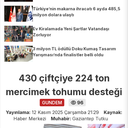
Türkiye’nin makarna ihracatı 6 ayda 485,5
milyon dolara ulaştı
Ev Kiralamada Yeni Şartlar Vatandaşı
Zorluyor
3 milyon TL ödüllü Doku Kumaş Tasarım
Yarışması’nda finalistler belli oldu
430 çiftçiye 224 ton
mercimek tohumu desteği
GUNDEM
96
Yayınlama:
12 Kasım 2025 Çarşamba 21:29
Kaynak:
Haber Merkezi
Muhabir:
Gaziantep Tutku