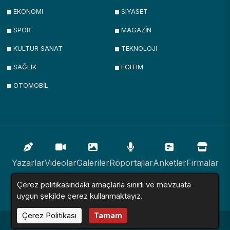
EKONOMI
SIYASET
SPOR
MAGAZİN
KULTUR SANAT
TEKNOLOJI
SAĞLIK
EGITIM
OTOMOBİL
Yazarlar
Videolar
Galeriler
Röportajlar
Anketler
Firmalar
Çerez politikasındaki amaçlarla sınırlı ve mevzuata
İlanlar
Resmi İlanlar
Sitemap
uygun şekilde çerez kullanmaktayız.
Çerez Politikası
Tamam
Haber Sitesi © 2016 - 2024. Tüm Hakları Saklıdır.