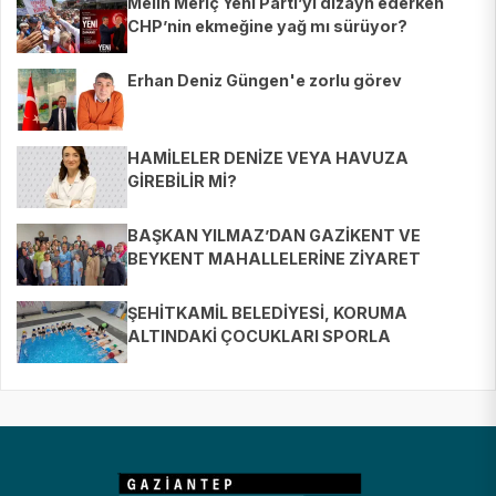
Melih Meriç Yeni Parti’yi dizayn ederken
CHP’nin ekmeğine yağ mı sürüyor?
Erhan Deniz Güngen'e zorlu görev
HAMİLELER DENİZE VEYA HAVUZA
GİREBİLİR Mİ?
BAŞKAN YILMAZ’DAN GAZİKENT VE
BEYKENT MAHALLELERİNE ZİYARET
ŞEHİTKAMİL BELEDİYESİ, KORUMA
ALTINDAKİ ÇOCUKLARI SPORLA
BULUŞTURUYOR