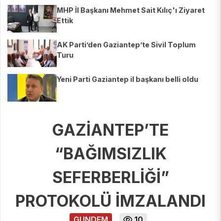
MHP İl Başkanı Mehmet Sait Kılıç'ı Ziyaret
Ettik
AK Parti’den Gaziantep’te Sivil Toplum
Turu
Yeni Parti Gaziantep il başkanı belli oldu
GAZİANTEP’TE
“BAĞIMSIZLIK
SEFERBERLİĞİ”
PROTOKOLÜ İMZALANDI
GUNDEM
10