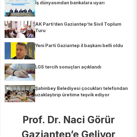
İş dünyasından bankalara uyarı
AK Parti’den Gaziantep’te Sivil Toplum
Turu
Yeni Parti Gaziantep il başkanı belli oldu
LGS tercih sonuçları açıklandı
Şahinbey Belediyesi çocukları telefondan
uzaklaştırıp üretime teşvik ediyor
Prof. Dr. Naci Görür
Gaziantep’e Geliyor