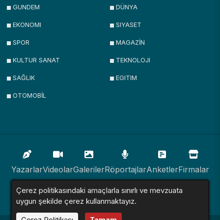
GUNDEM
DÜNYA
EKONOMI
SIYASET
SPOR
MAGAZİN
KULTUR SANAT
TEKNOLOJI
SAĞLIK
EGITIM
OTOMOBİL
Yazarlar
Videolar
Galeriler
Röportajlar
Anketler
Firmalar
Çerez politikasındaki amaçlarla sınırlı ve mevzuata
İlanlar
Resmi İlanlar
Sitemap
uygun şekilde çerez kullanmaktayız.
Çerez Politikası
Tamam