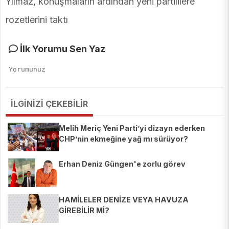
Yılmaz, konuşmaların ardından yeni partililere
rozetlerini taktı
İlk Yorumu Sen Yaz
İLGİNİZİ ÇEKEBİLİR
Melih Meriç Yeni Parti’yi dizayn ederken
CHP’nin ekmeğine yağ mı sürüyor?
Erhan Deniz Güngen'e zorlu görev
HAMİLELER DENİZE VEYA HAVUZA
GİREBİLİR Mİ?