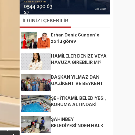
İLGİNİZİ ÇEKEBİLİR
Erhan Deniz Güngen'e
zorlu görev
HAMİLELER DENİZE VEYA
HAVUZA GİREBİLİR Mİ?
BAŞKAN YILMAZ’DAN
GAZİKENT VE BEYKENT
MAHALLELERİNE ZİYARET
ŞEHİTKAMİL BELEDİYESİ,
KORUMA ALTINDAKİ
ÇOCUKLARI SPORLA
BULUŞTURUYOR
ŞAHİNBEY
BELEDİYESİ’NDEN HALK
SAĞLIĞI İÇİN SIKI