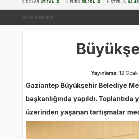
DOLAR
47.74 ₺
EURO
55.25 ₺
STERLIN
64.48
SON DAKİKA
Büyükşeh
Yayınlama:
12 Ocak
Gaziantep Büyükşehir Belediye Mecl
başkanlığında yapıldı. Toplantıda y
üzerinden yaşanan tartışmalar mec