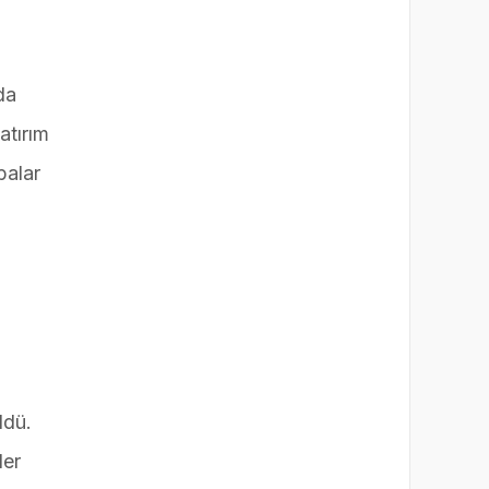
da
atırım
balar
ldü.
der