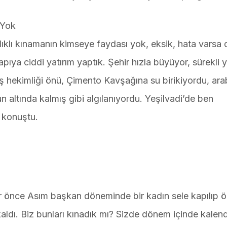
 Yok
ılıklı kınamanın kimseye faydası yok, eksik, hata varsa 
pıya ciddi yatırım yaptık. Şehir hızla büyüyor, sürekli y
iş hekimliği önü, Çimento Kavşağına su birikiyordu, ara
un altında kalmış gibi algılanıyordu. Yeşilvadi’de ben
e konuştu.
lar önce Asım başkan döneminde bir kadın sele kapılıp ö
aldı. Biz bunları kınadık mı? Sizde dönem içinde kalen