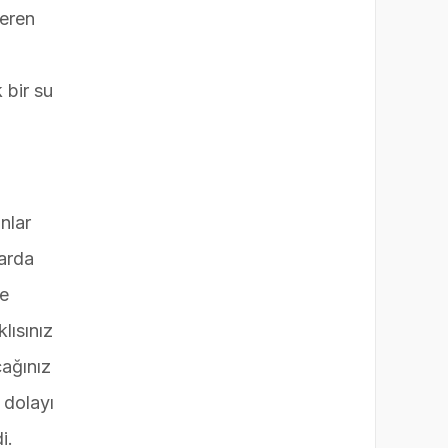
teren
 bir su
nlar
larda
se
lısınız
cağınız
 dolayı
i.