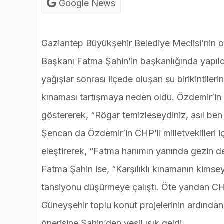
Google News
Gaziantep Büyükşehir Belediye Meclisi’nin oc
Başkanı Fatma Şahin’in başkanlığında yapıl
yağışlar sonrası ilçede oluşan su birikintiler
kınaması tartışmaya neden oldu. Özdemir’in
göstererek, “Rögar temizleseydiniz, asıl ben 
Şencan da Özdemir’in CHP’li milletvekilleri i
eleştirerek, “Fatma hanımın yanında gezin d
Fatma Şahin ise, “Karşılıklı kınamanın kimse
tansiyonu düşürmeye çalıştı. Öte yandan CH
Güneyşehir toplu konut projelerinin ardında
önerisine Şahin’den yeşil ışık geldi.