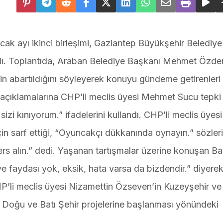
ak ayı ikinci birleşimi, Gaziantep Büyükşehir Belediye
dı. Toplantıda, Araban Belediye Başkanı Mehmet Özdem
inin abartıldığını söyleyerek konuyu gündeme getirenleri
 açıklamalarına CHP’li meclis üyesi Mehmet Sucu tepki
sizi kınıyorum.” ifadelerini kullandı. CHP’li meclis üye
çin sarf ettiği, “Oyuncakçı dükkanında oynayın.” sözleri
ers alın.” dedi. Yaşanan tartışmalar üzerine konuşan B
ye faydası yok, eksik, hata varsa da bizdendir.” diyere
P’li meclis üyesi Nizamettin Özseven’in Kuzeyşehir ve
n Doğu ve Batı Şehir projelerine başlanması yönündeki