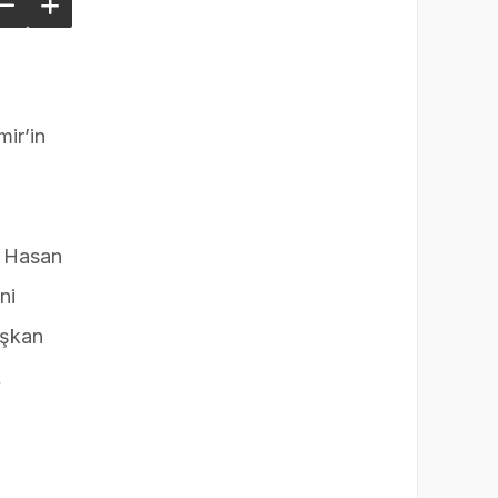
DENETİM
ir’in
si Hasan
ni
aşkan
k