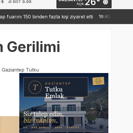
26°
 $
BİST
0.00
Açık
 150 binden fazla kişi ziyaret etti
Sanko’dan robotik c
19:42
 Gerilimi
:
Gaziantep Tutku