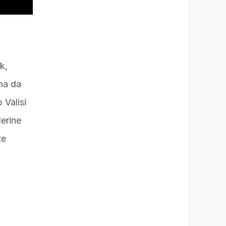
k,
Ona da
 Valisi
lerine
te