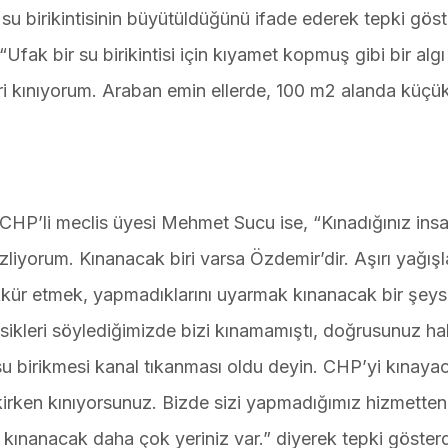
su birikintisinin büyütüldüğünü ifade ederek tepki gös
k bir su birikintisi için kıyamet kopmuş gibi bir algı
eri kınıyorum. Araban emin ellerde, 100 m2 alanda küçük
CHP’li meclis üyesi Mehmet Sucu ise, “Kınadığınız insa
zliyorum. Kınanacak biri varsa Özdemir’dir. Aşırı yağış
ekkür etmek, yapmadıklarını uyarmak kınanacak bir şey
sikleri söylediğimizde bizi kınamamıştı, doğrusunuz hak
su birikmesi kanal tıkanması oldu deyin. CHP’yi kınaya
kirken kınıyorsunuz. Bizde sizi yapmadığımız hizmetten
in kınanacak daha çok yeriniz var.” diyerek tepki gösterd