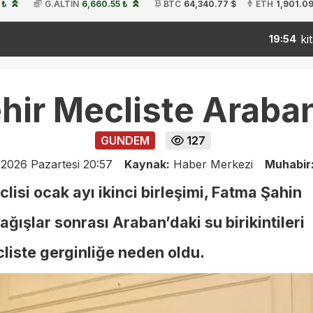
 ₺
G.ALTIN
6,660.55 ₺
BTC
64,340.77 $
ETH
1,901.09
kitap fuarını
19:54
ir Mecliste Araban
GUNDEM
127
 2026 Pazartesi 20:57
Kaynak:
Haber Merkezi
Muhabir
isi ocak ayı ikinci birleşimi, Fatma Şahin
ağışlar sonrası Araban’daki su birikintileri
liste gerginliğe neden oldu.