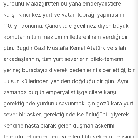
yurdunu Malazgirt’ten bu yana emperyalistlere
karşı ikinci kez yurt ve vatan toprağı yapmasının
110. yıl dönümü. Çanakkale geçilmez diyen büyük
komutanın tüm mazlum milletlere ilham verdiği bir
gün. Bugün Gazi Mustafa Kemal Atatürk ve silah
arkadaşlarının, tüm yurt severlerin dilek-temenni
yerine; buradayız diyerek bedenlerini siper ettiği, bir
ulusun küllerinden yeniden doğduğu bir gün. Aynı
zamanda bugün emperyalist işgalcilere karşı
gerektiğinde yurdunu savunmak için gözü kara yurt
sever bir asker, gerektiğinde ise önlüğünü giyerek
kendine hasta olarak gelen düşman askerini
tereddüt etmeden tedavi eden tıbbiyelilerin hepsinin