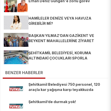
Erhan Deniz Güngen'e zorlu görev
HAMİLELER DENİZE VEYA HAVUZA
GİREBİLİR Mİ?
BAŞKAN YILMAZ’DAN GAZİKENT VE
BEYKENT MAHALLELERİNE ZİYARET
ŞEHİTKAMİL BELEDİYESİ, KORUMA
ALTINDAKİ ÇOCUKLARI SPORLA
BULUŞTURUYOR
BENZER HABERLER
Şehitkamil Belediyesi 750 personel, 120
araçla kar yağışına karşı teyakkuzda
Şehitkamil’de durmak yok!