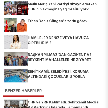
Melih Meriç Yeni Parti’yi dizayn ederken
CHP’nin ekmeğine yağ mı sürüyor?
Erhan Deniz Güngen'e zorlu görev
HAMİLELER DENİZE VEYA HAVUZA
GİREBİLİR Mİ?
BAŞKAN YILMAZ’DAN GAZİKENT VE
BEYKENT MAHALLELERİNE ZİYARET
ŞEHİTKAMİL BELEDİYESİ, KORUMA
ALTINDAKİ ÇOCUKLARI SPORLA
BULUŞTURUYOR
BENZER HABERLER
CHP ve YRP Katılmadı: Şehitkamil Meclisi
AK Parti’nin Oylarıyla Tamamlandı