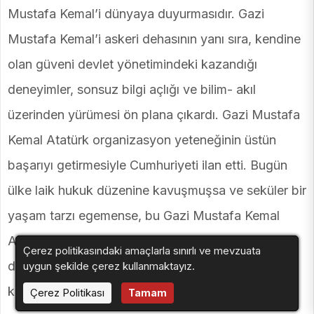
Mustafa Kemal’i dünyaya duyurmasıdır. Gazi
Mustafa Kemal’i askeri dehasının yanı sıra, kendine
olan güveni devlet yönetimindeki kazandığı
deneyimler, sonsuz bilgi açlığı ve bilim- akıl
üzerinden yürümesi ön plana çıkardı. Gazi Mustafa
Kemal Atatürk organizasyon yeteneğinin üstün
başarıyı getirmesiyle Cumhuriyeti ilan etti. Bugün
ülke laik hukuk düzenine kavuşmuşsa ve seküler bir
yaşam tarzı egemense, bu Gazi Mustafa Kemal
Atatürk’ün sayesindedir. Bu Cumhuriyet tıpkı onun
Çerez politikasındaki amaçlarla sınırlı ve mevzuata
dediği gibi ilelebet payidar kalacaktır” şeklinde
uygun şekilde çerez kullanmaktayız.
konuştu.
Çerez Politikası
Tamam