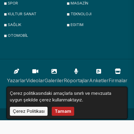
SPOR
MAGAZİN
KULTUR SANAT
TEKNOLOJI
SAĞLIK
EGITIM
OTOMOBİL
Yazarlar
Videolar
Galeriler
Röportajlar
Anketler
Firmalar
Çerez politikasındaki amaçlarla sınırlı ve mevzuata
İlanlar
Resmi İlanlar
Sitemap
uygun şekilde çerez kullanmaktayız.
Çerez Politikası
Tamam
Haber Sitesi © 2016 - 2024. Tüm Hakları Saklıdır.