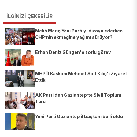
İLGİNİZİ ÇEKEBİLİR
Melih Meriç Yeni Parti’yi dizayn ederken
CHP’nin ekmeğine yağ mı sürüyor?
Erhan Deniz Güngen'e zorlu görev
MHP İl Başkanı Mehmet Sait Kılıç'ı Ziyaret
Ettik
AK Parti’den Gaziantep’te Sivil Toplum
Turu
Yeni Parti Gaziantep il başkanı belli oldu