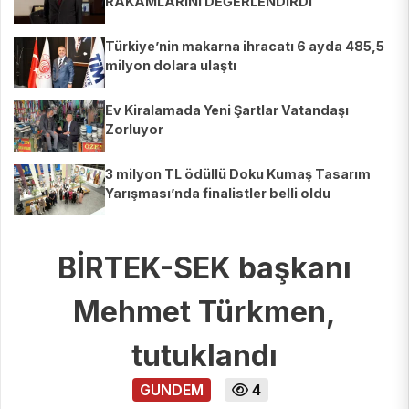
RAKAMLARINI DEĞERLENDİRDİ
Türkiye’nin makarna ihracatı 6 ayda 485,5
milyon dolara ulaştı
Ev Kiralamada Yeni Şartlar Vatandaşı
Zorluyor
3 milyon TL ödüllü Doku Kumaş Tasarım
Yarışması’nda finalistler belli oldu
BİRTEK-SEK başkanı
Mehmet Türkmen,
tutuklandı
GUNDEM
4