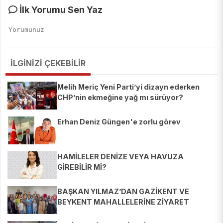
İlk Yorumu Sen Yaz
İLGİNİZİ ÇEKEBİLİR
Melih Meriç Yeni Parti’yi dizayn ederken
CHP’nin ekmeğine yağ mı sürüyor?
Erhan Deniz Güngen'e zorlu görev
HAMİLELER DENİZE VEYA HAVUZA
GİREBİLİR Mİ?
BAŞKAN YILMAZ’DAN GAZİKENT VE
BEYKENT MAHALLELERİNE ZİYARET