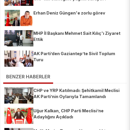
Erhan Deniz Güngen'e zorlu görev
MHP İl Başkanı Mehmet Sait Kılıç'ı Ziyaret
Ettik
AK Parti’den Gaziantep’te Sivil Toplum
Turu
BENZER HABERLER
CHP ve YRP Katılmadı: Şehitkamil Meclisi
AK Parti’nin Oylarıyla Tamamlandı
Uğur Kalkan, CHP Parti Meclisi’ne
Adaylığını Açıkladı