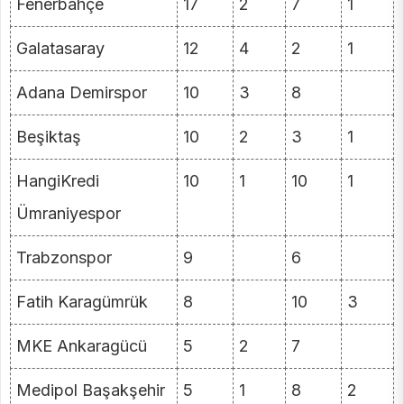
Fenerbahçe
17
2
7
1
Galatasaray
12
4
2
1
Adana Demirspor
10
3
8
Beşiktaş
10
2
3
1
HangiKredi
10
1
10
1
Ümraniyespor
Trabzonspor
9
6
Fatih Karagümrük
8
10
3
MKE Ankaragücü
5
2
7
Medipol Başakşehir
5
1
8
2