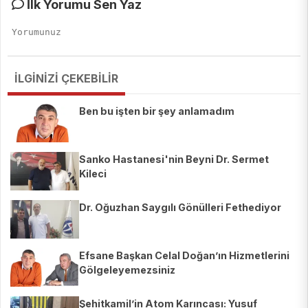
İlk Yorumu Sen Yaz
İLGİNİZİ ÇEKEBİLİR
Ben bu işten bir şey anlamadım
Sanko Hastanesi'nin Beyni Dr. Sermet
Kileci
Dr. Oğuzhan Saygılı Gönülleri Fethediyor
Efsane Başkan Celal Doğan’ın Hizmetlerini
Gölgeleyemezsiniz
Şehitkamil’in Atom Karıncası: Yusuf