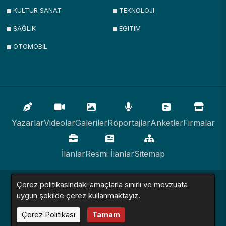
KULTUR SANAT
TEKNOLOJI
SAĞLIK
EGITIM
OTOMOBİL
Yazarlar
Videolar
Galeriler
Röportajlar
Anketler
Firmalar
İlanlar
Resmi İlanlar
Sitemap
Çerez politikasındaki amaçlarla sınırlı ve mevzuata
Haber Sitesi © 2016 - 2024. Tüm Hakları Saklıdır.
uygun şekilde çerez kullanmaktayız.
Çerez Politikası
Altyapı:
Haber Yazılımı
Tamam