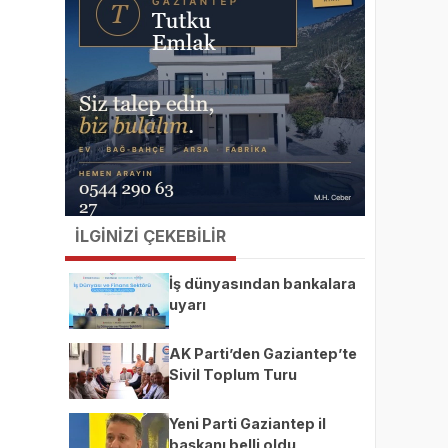
İLGİNİZİ ÇEKEBİLİR
İş dünyasından bankalara
uyarı
AK Parti’den Gaziantep’te
Sivil Toplum Turu
Yeni Parti Gaziantep il
başkanı belli oldu