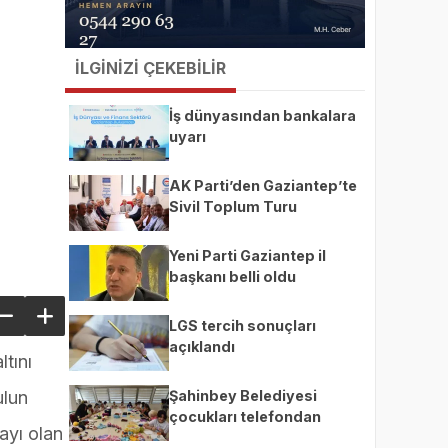
İLGİNİZİ ÇEKEBİLİR
İş dünyasından bankalara
uyarı
AK Parti’den Gaziantep’te
Sivil Toplum Turu
Yeni Parti Gaziantep il
başkanı belli oldu
LGS tercih sonuçları
açıklandı
tını
Şahinbey Belediyesi
ulun
çocukları telefondan
ayı olan
uzaklaştırıp üretime teşvik