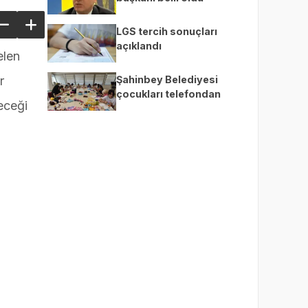
LGS tercih sonuçları
açıklandı
elen
Şahinbey Belediyesi
r
çocukları telefondan
receği
uzaklaştırıp üretime teşvik
ediyor