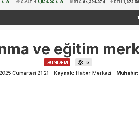
1 ₺
G.ALTIN
6,524.20 ₺
BTC
64,394.37 $
ETH
1,873.56
kit
19:54
nma ve eğitim merke
GUNDEM
13
 2025 Cumartesi 21:21
Kaynak:
Haber Merkezi
Muhabir