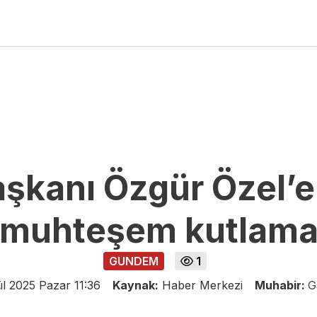
şkanı Özgür Özel’e
muhteşem kutlam
GUNDEM
1
ül 2025 Pazar 11:36
Kaynak:
Haber Merkezi
Muhabir:
G