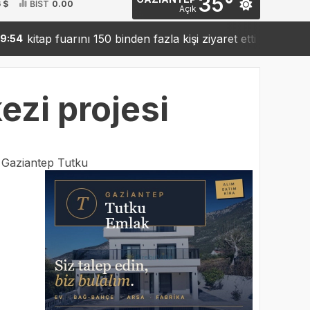
35°
 $
BİST
0.00
Açık
ap fuarını 150 binden fazla kişi ziyaret etti
Sanko’dan 
19:42
zi projesi
:
Gaziantep Tutku