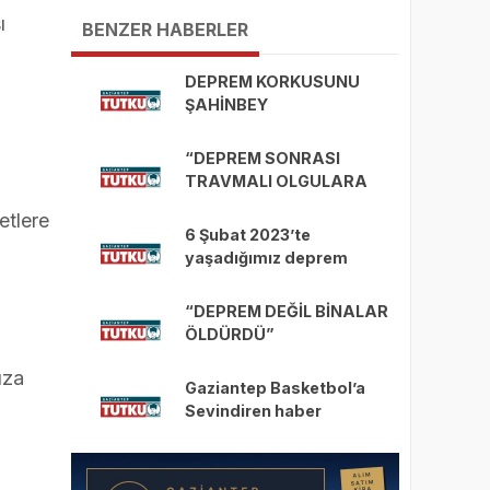
ediyor
ı
BENZER HABERLER
DEPREM KORKUSUNU
ŞAHİNBEY
BELEDİYESİ’NİN
TESİSLERİNDE YENDİ
“DEPREM SONRASI
TRAVMALI OLGULARA
CERRAHİ YAKLAŞIM”
etlere
6 Şubat 2023’te
yaşadığımız deprem
felaketinin 1. yılındayız.
“DEPREM DEĞİL BİNALAR
ÖLDÜRDÜ”
ıza
Gaziantep Basketbol’a
Sevindiren haber