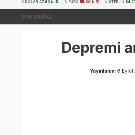
DOLAR
47.60 ₺
EURO
55.00 ₺
STERLIN
64.2
SON DAKİKA
Depremi a
Yayınlama:
6 Eylül