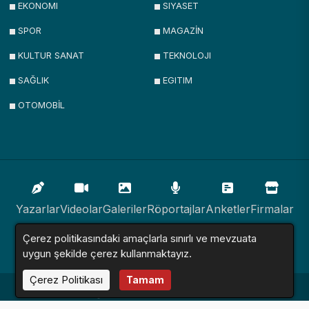
EKONOMI
SIYASET
SPOR
MAGAZİN
KULTUR SANAT
TEKNOLOJI
SAĞLIK
EGITIM
OTOMOBİL
Yazarlar
Videolar
Galeriler
Röportajlar
Anketler
Firmalar
Çerez politikasındaki amaçlarla sınırlı ve mevzuata
İlanlar
Resmi İlanlar
Sitemap
uygun şekilde çerez kullanmaktayız.
Çerez Politikası
Tamam
Haber Sitesi © 2016 - 2024. Tüm Hakları Saklıdır.