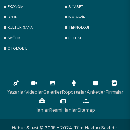
EKONOMI
SIYASET
SPOR
MAGAZİN
KULTUR SANAT
TEKNOLOJI
SAĞLIK
EGITIM
OTOMOBİL
Yazarlar
Videolar
Galeriler
Röportajlar
Anketler
Firmalar
İlanlar
Resmi İlanlar
Sitemap
Haber Sitesi © 2016 - 2024. Tüm Hakları Saklıdır.