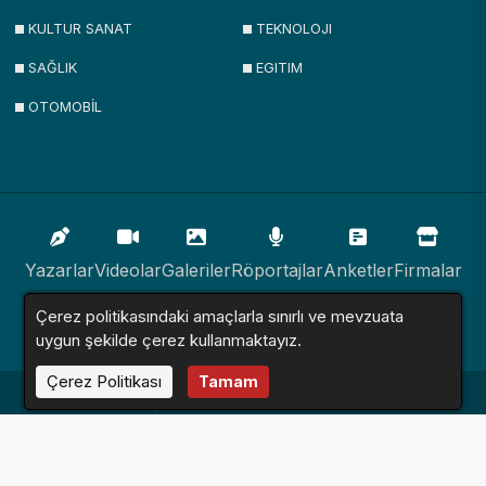
KULTUR SANAT
TEKNOLOJI
SAĞLIK
EGITIM
OTOMOBİL
Yazarlar
Videolar
Galeriler
Röportajlar
Anketler
Firmalar
Çerez politikasındaki amaçlarla sınırlı ve mevzuata
İlanlar
Resmi İlanlar
Sitemap
uygun şekilde çerez kullanmaktayız.
Çerez Politikası
Tamam
Haber Sitesi © 2016 - 2024. Tüm Hakları Saklıdır.
Altyapı:
Haber Yazılımı