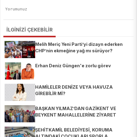
İLGİNİZİ ÇEKEBİLİR
Melih Meriç Yeni Parti’yi dizayn ederken
CHP’nin ekmeğine yağ mı sürüyor?
Erhan Deniz Güngen'e zorlu görev
HAMİLELER DENİZE VEYA HAVUZA
GİREBİLİR Mİ?
BAŞKAN YILMAZ’DAN GAZİKENT VE
BEYKENT MAHALLELERİNE ZİYARET
ŞEHİTKAMİL BELEDİYESİ, KORUMA
ALTINDAKİ ÇOCUKLARI SPORLA