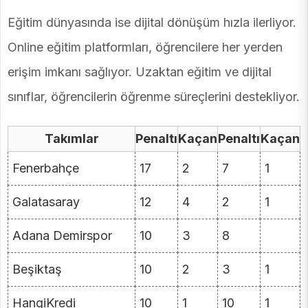
Eğitim dünyasında ise dijital dönüşüm hızla ilerliyor.
Online eğitim platformları, öğrencilere her yerden
erişim imkanı sağlıyor. Uzaktan eğitim ve dijital
sınıflar, öğrencilerin öğrenme süreçlerini destekliyor.
Takımlar
Penaltı
Kaçan
Penaltı
Kaçan
Fenerbahçe
17
2
7
1
Galatasaray
12
4
2
1
Adana Demirspor
10
3
8
Beşiktaş
10
2
3
1
HangiKredi
10
1
10
1