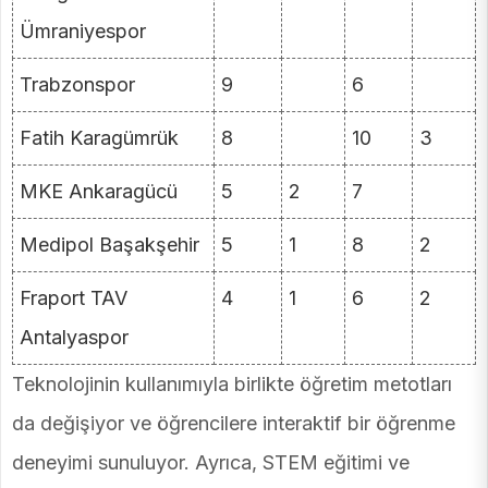
Ümraniyespor
Trabzonspor
9
6
Fatih Karagümrük
8
10
3
MKE Ankaragücü
5
2
7
Medipol Başakşehir
5
1
8
2
Fraport TAV
4
1
6
2
Antalyaspor
Teknolojinin kullanımıyla birlikte öğretim metotları
da değişiyor ve öğrencilere interaktif bir öğrenme
deneyimi sunuluyor. Ayrıca, STEM eğitimi ve