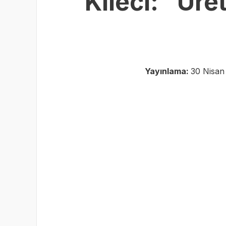
Kileci: “Üre
Yayınlama:
30 Nisan