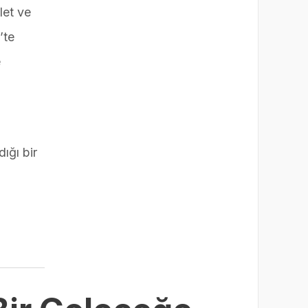
let ve
’te
e
ığı bir