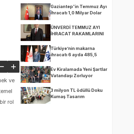
Gaziantep'in Temmuz Ayı
İhracatı 1,0 Milyar Dolar
ÜNVERDİ TEMMUZ AYI
İHRACAT RAKAMLARINI
DEĞERLENDİRDİ
Türkiye’nin makarna
ihracatı 6 ayda 485,5
milyon dolara ulaştı
Ev Kiralamada Yeni Şartlar
Vatandaşı Zorluyor
mek ve
3 milyon TL ödüllü Doku
temel
Kumaş Tasarım
ir rol
Yarışması’nda finalistler
belli oldu