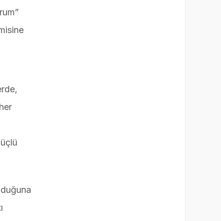
orum”
misine
erde,
 her
güçlü
olduğuna
ı