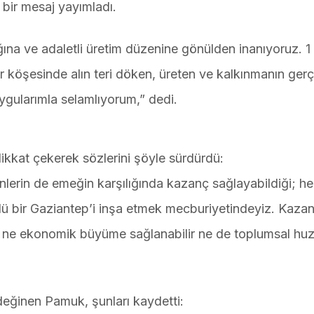
bir mesaj yayımladı.
na ve adaletli üretim düzenine gönülden inanıyoruz. 1
köşesinde alın teri döken, üreten ve kalkınmanın ger
uygularımla selamlıyorum,” dedi.
ikkat çekerek sözlerini şöyle sürdürdü:
nlerin de emeğin karşılığında kazanç sağlayabildiği; her
çlü bir Gaziantep’i inşa etmek mecburiyetindeyiz. Kaza
e ne ekonomik büyüme sağlanabilir ne de toplumsal huz
ğinen Pamuk, şunları kaydetti: