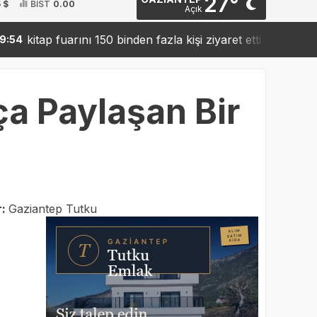
27°
 $
BİST
0.00
Açık
tap fuarını 150 binden fazla kişi ziyaret etti
Sanko’dan
19:42
a Paylaşan Bir
r:
Gaziantep Tutku