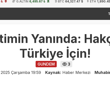
 ₺
G.ALTIN
6,495.67 ₺
BTC
64,327.47 $
ETH
1,890.45
ki
19:54
timin Yanında: Hakç
Türkiye İçin!
GUNDEM
3
 2025 Çarşamba 19:59
Kaynak:
Haber Merkezi
Muhabi