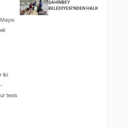
BULUŞTURUYOR
ŞAHİNBEY
BELEDİYESİ’NDEN HALK
SAĞLIĞI İÇİN SIKI
 Mayıs
DENETİM
çek
 iki
n-
ur tesis