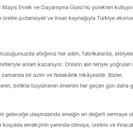
n 1 Mayıs Emek ve Dayanışma Günü’nü yürekten kutluy
 üretim potansiyeli ve insan kaynağıyla Türkiye ekono
olculuğumuzda attığımız her adım, fabrikalarda, atölyel
etleriyle anlam kazanıyor. Onların alın teriyle yoğrulan
ı zamanda bir azim ve fedakârlık hikâyesidir. Bizler,
menin, birlikte büyümenin önemini her geçen gün daha 
 bir geleceğe ulaşmasında emeğin en değerli sermaye 
r koşulda emekçinin yanında olmaya, üretimi ve ihracat