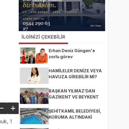
İLGİNİZİ ÇEKEBİLİR
Erhan Deniz Güngen'e
zorlu görev
HAMİLELER DENİZE VEYA
HAVUZA GİREBİLİR Mİ?
BAŞKAN YILMAZ’DAN
GAZİKENT VE BEYKENT
MAHALLELERİNE ZİYARET
ŞEHİTKAMİL BELEDİYESİ,
KORUMA ALTINDAKİ
uk, 1
ÇOCUKLARI SPORLA