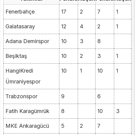
Fenerbahçe
17
2
7
1
Galatasaray
12
4
2
1
Adana Demirspor
10
3
8
Beşiktaş
10
2
3
1
HangiKredi
10
1
10
1
Ümraniyespor
Trabzonspor
9
6
Fatih Karagümrük
8
10
3
MKE Ankaragücü
5
2
7