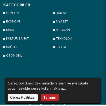
KATEGORİLER
GUNDEM
DÜNYA
EKONOMI
SIYASET
SPOR
MAGAZİN
KULTUR SANAT
TEKNOLOJI
SAĞLIK
EGITIM
OTOMOBİL
Çerez politikasındaki amaçlarla sınırlı ve mevzuata
uygun şekilde çerez kullanmaktayız.
Yazarlar
Videolar
Galeriler
Röportajlar
Anketler
Firmalar
Çerez Politikası
Tamam
İlanlar
Resmi İlanlar
Sitemap