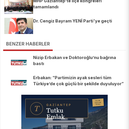
MHP Gaziantep’te ilçe kongreleri
tamamlandı
Dr. Cengiz Bayram YENİ Parti'ye geçti
BENZER HABERLER
Nizip Erbakan ve Doktoroğlu’nu bağrına
bastı
Erbakan: “Partimizin ayak sesleri tüm
Türkiye’de çok güçlü bir şekilde duyuluyor”