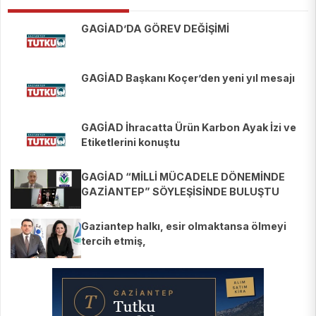
GAGİAD’DA GÖREV DEĞİŞİMİ
GAGİAD Başkanı Koçer’den yeni yıl mesajı
GAGİAD İhracatta Ürün Karbon Ayak İzi ve
Etiketlerini konuştu
GAGİAD “MİLLİ MÜCADELE DÖNEMİNDE
GAZİANTEP” SÖYLEŞİSİNDE BULUŞTU
Gaziantep halkı, esir olmaktansa ölmeyi
tercih etmiş,