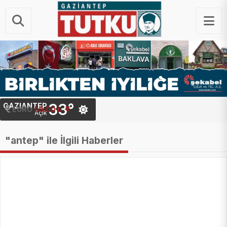
33°
GAZIANTEP
STERLIN
64.20 ₺
EURO
55.00 ₺
Açık
"antep" ile İlgili Haberler