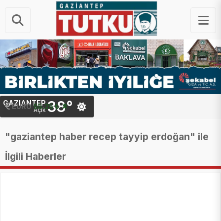
38°
GAZIANTEP
STERLIN
EURO
64.48 ₺
55.25 ₺
Açık
"gaziantep haber recep tayyip erdoğan" ile
İlgili Haberler