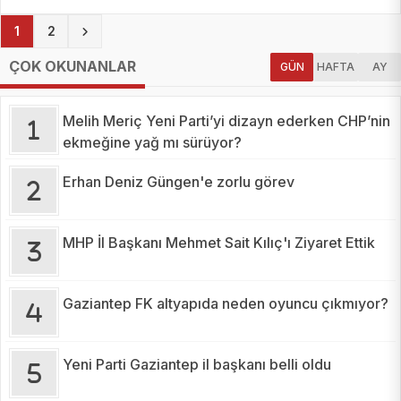
(current)
1
2
ÇOK OKUNANLAR
GÜN
HAFTA
AY
Melih Meriç Yeni Parti’yi dizayn ederken CHP’nin
ekmeğine yağ mı sürüyor?
Erhan Deniz Güngen'e zorlu görev
MHP İl Başkanı Mehmet Sait Kılıç'ı Ziyaret Ettik
Gaziantep FK altyapıda neden oyuncu çıkmıyor?
Yeni Parti Gaziantep il başkanı belli oldu