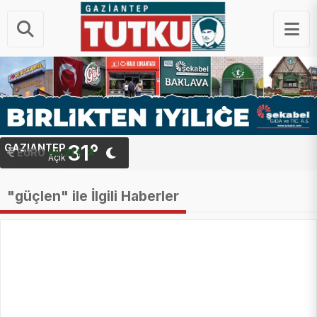
31°
GAZIANTEP
EURO
55.21 ₺
Açık
"güçlen" ile İlgili Haberler