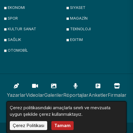
EKONOMI
SIYASET
SPOR
MAGAZİN
KULTUR SANAT
TEKNOLOJI
SAĞLIK
EGITIM
OTOMOBİL
Yazarlar
Videolar
Galeriler
Röportajlar
Anketler
Firmalar
Çerez politikasındaki amaçlarla sınırlı ve mevzuata
İlanlar
Resmi İlanlar
Sitemap
uygun şekilde çerez kullanmaktayız.
Çerez Politikası
Tamam
Haber Sitesi © 2016 - 2024. Tüm Hakları Saklıdır.