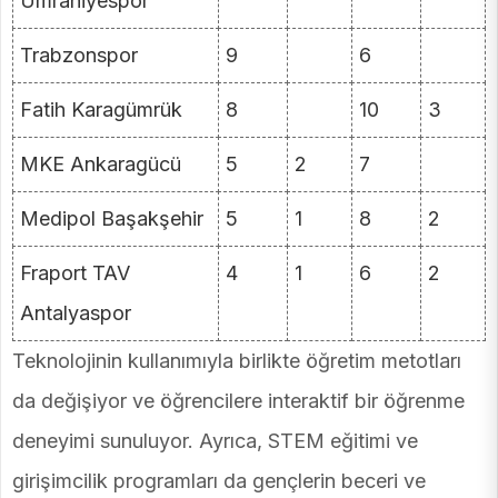
Ümraniyespor
Trabzonspor
9
6
Fatih Karagümrük
8
10
3
MKE Ankaragücü
5
2
7
Medipol Başakşehir
5
1
8
2
Fraport TAV
4
1
6
2
Antalyaspor
Teknolojinin kullanımıyla birlikte öğretim metotları
da değişiyor ve öğrencilere interaktif bir öğrenme
deneyimi sunuluyor. Ayrıca, STEM eğitimi ve
girişimcilik programları da gençlerin beceri ve