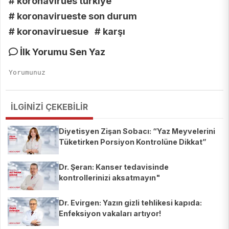
# koronavirues türkiye
# koronavirueste son durum
# koronaviruesue
# karşı
İlk Yorumu Sen Yaz
İLGİNİZİ ÇEKEBİLİR
Diyetisyen Zişan Sobacı: “Yaz Meyvelerini
Tüketirken Porsiyon Kontrolüne Dikkat”
Dr. Şeran: Kanser tedavisinde
kontrollerinizi aksatmayın"
Dr. Evirgen: Yazın gizli tehlikesi kapıda:
Enfeksiyon vakaları artıyor!