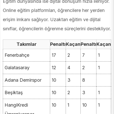
Eğitim dünyasında ise dijital dönüşüm hızla ilerliyor.
Online eğitim platformları, öğrencilere her yerden
erişim imkanı sağlıyor. Uzaktan eğitim ve dijital
sınıflar, öğrencilerin öğrenme süreçlerini destekliyor.
Takımlar
Penaltı
Kaçan
Penaltı
Kaçan
Fenerbahçe
17
2
7
1
Galatasaray
12
4
2
1
Adana Demirspor
10
3
8
Beşiktaş
10
2
3
1
HangiKredi
10
1
10
1