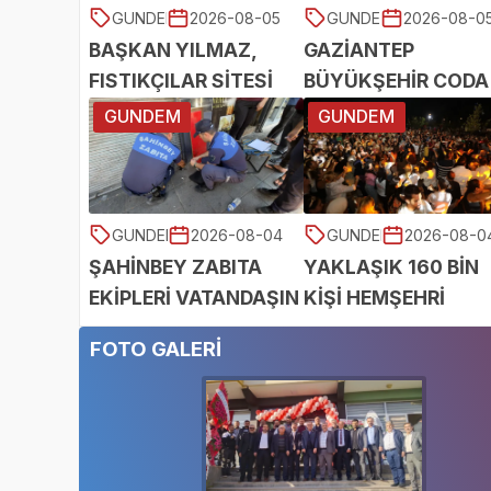
GUNDEM
2026-08-05
GUNDEM
2026-08-0
BAŞKAN YILMAZ,
GAZİANTEP
22:02
22:00
FISTIKÇILAR SİTESİ
BÜYÜKŞEHİR CODA
ESNAFIYLA BULUŞTU
COBA ÇOCUK EĞİT
GUNDEM
GUNDEM
MERKEZİ'NDE
MEZUNİYET
HEYECANI
GUNDEM
2026-08-04
GUNDEM
2026-08-0
ŞAHİNBEY ZABITA
YAKLAŞIK 160 BİN
23:19
23:18
EKİPLERİ VATANDAŞIN
KİŞİ HEMŞEHRİ
SAĞLIĞI İLE OYNAYAN
DERNEKLERİ
FOTO GALERİ
İŞYERİNİ MÜHÜRLEDİ
FESTİVALİ’NDE
BULUŞTU