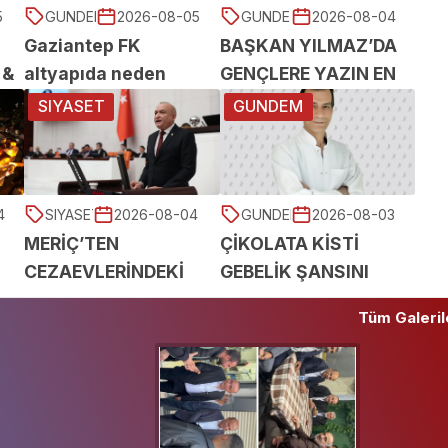
5
GUNDEM
2026-08-05
GUNDEM
2026-08-04
Gaziantep FK
BAŞKAN YILMAZ’DA
21:43
23:22
 &
altyapıda neden
GENÇLERE YAZIN EN
İM
oyuncu çıkmıyor?
KEYİFLİ HEDİYESİ
SIYASET
GUNDEM
4
SIYASET
2026-08-04
GUNDEM
2026-08-03
MERİÇ’TEN
ÇİKOLATA KİSTİ
23:14
19:44
CEZAEVLERİNDEKİ
GEBELİK ŞANSINI
KÖTÜ KOŞULLAR İÇİN
ETKİLEYEBİLİR
Tüm Galeril
SORU ÖNERGESİ