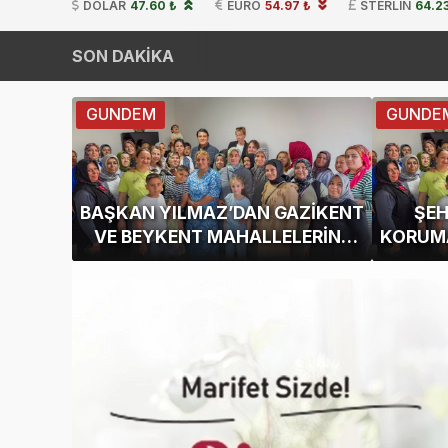
DOLAR
47.60 ₺
EURO
54.97 ₺
STERLIN
64.23
SON DAKİKA
GUNDEM
GUNDE
BAŞKAN YILMAZ’DAN GAZİKENT
ŞEH
VE BEYKENT MAHALLELERİNE
KORUMA
ZİYARET
SPO