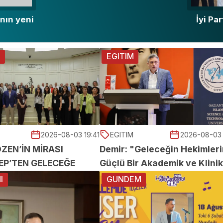
nın yeni
İyi Pa
i
M
EGITIM
2026-08-03 19:41
EGITIM
2026-08-03 
ZEN’İN MİRASI
Demir: "Geleceğin Hekimleri
EP’TEN GELECEĞE
Güçlü Bir Akademik ve Klinik
OR
Altyapıyla Yetiştiriyoruz"
I
GUNDEM