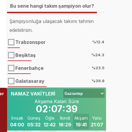
Bu sene hangi takım şampiyon olur?
Şampiyonluğa ulaşacak takımı tahmin
edebilirsin.
Trabzonspor
%12.4
Beşiktaş
%24.3
Fenerbahçe
%23.5
Galatasaray
%39.8
er
NAMAZ VAKİTLERİ
Akşama Kalan Süre
02:07:38
İmsak
Güneş
Öğle
İkindi
Akşam
Yatsı
04:00
05:32
12:42
16:29
19:41
21:07