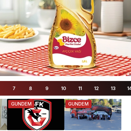
7
8
9
10
11
12
13
1
GUNDEM
GUNDEM