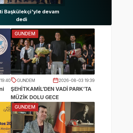
rti Başkülekçi'yle devam
dedi
GUNDEM
19:40
GUNDEM
2026-08-03 19:39
ni
ŞEHİTKAMİL’DEN VADİ PARK’TA
MÜZİK DOLU GECE
GUNDEM