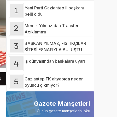
Yeni Parti Gaziantep il başkanı
belli oldu
Memik Yılmaz'dan Transfer
Açıklaması
BAŞKAN YILMAZ, FISTIKÇILAR
SİTESİ ESNAFIYLA BULUŞTU
İş dünyasından 
İş dünyasından bankalara uyarı
Gaziantep FK altyapıda neden
4
oyuncu çıkmıyor?
Gazete Manşetleri
Günün gazete manşetlerini oku