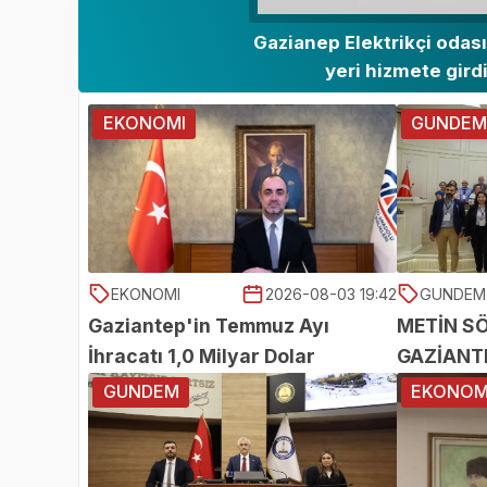
Gazianep Elektrikçi odası
yeri hizmete gird
EKONOMI
GUNDE
EKONOMI
2026-08-03 19:42
GUNDEM
Gaziantep'in Temmuz Ayı
METİN SÖ
İhracatı 1,0 Milyar Dolar
GAZİANT
TAŞINIY
GUNDEM
EKONOM