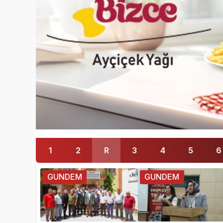
1
2
R
3
4
5
6
GUNDEM
GUNDEM