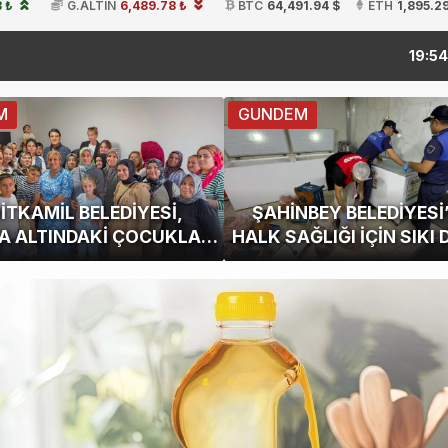
 ₺
G.ALTIN
6,489.78 ₺
BTC
64,491.94 $
ETH
1,895.2
kitap fuarın
19:54
M
GUNDEM
İTKAMİL BELEDİYESİ,
ŞAHİNBEY BELEDİYESİ
 ALTINDAKİ ÇOCUKLARI
HALK SAĞLIĞI İÇİN SIKI
RLA BULUŞTURUYOR