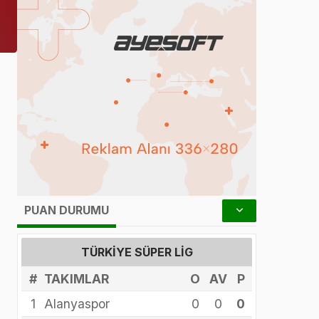
PUAN DURUMU
TÜRKIYE SÜPER LIG
#
TAKIMLAR
O
AV
P
1
Alanyaspor
0
0
0