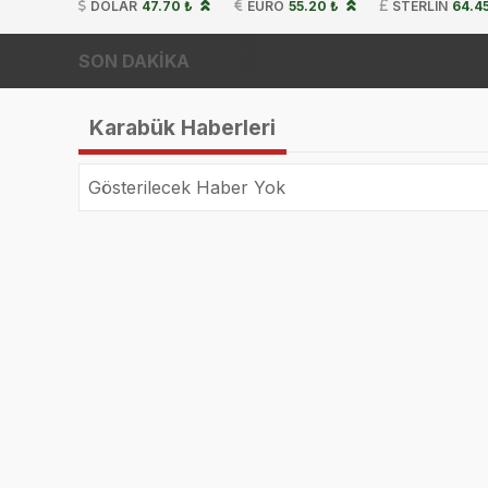
DOLAR
47.70 ₺
EURO
55.20 ₺
STERLIN
64.45
SON DAKİKA
Karabük Haberleri
Gösterilecek Haber Yok