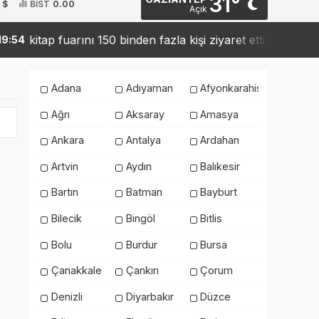
31°
 $
BİST
0.00
Açık
kitap fuarını 150 binden fazla kişi ziyaret etti
Sanko
54
19:42
Adana
Adıyaman
Afyonkarahisar
Ağrı
Aksaray
Amasya
Ankara
Antalya
Ardahan
Artvin
Aydın
Balıkesir
Bartın
Batman
Bayburt
Bilecik
Bingöl
Bitlis
Bolu
Burdur
Bursa
Çanakkale
Çankırı
Çorum
Denizli
Diyarbakır
Düzce