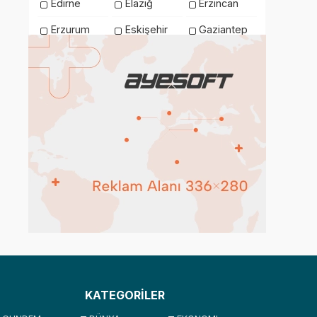
Edirne
Elazığ
Erzincan
Erzurum
Eskişehir
Gaziantep
Giresun
Gümüşhane
Hakkari
Hatay
Iğdır
Isparta
İstanbul
İzmir
Kahramanmaraş
Karabük
Karaman
Kars
Kastamonu
Kayseri
Kilis
Kırıkkale
Kırklareli
Kırşehir
Kocaeli
Konya
Kütahya
Malatya
Manisa
Mardin
Mersin
Muğla
Muş
Nevşehir
Niğde
Ordu
KATEGORİLER
Osmaniye
Rize
Sakarya