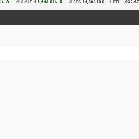
 ₺
G.ALTIN
6,648.81 ₺
BTC
64,394.18 $
ETH
1,902.67
19: