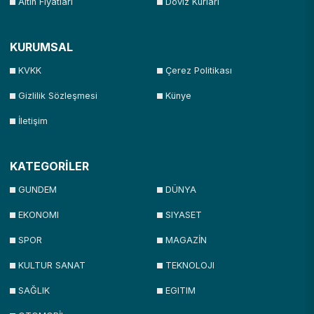
Altın Fiyatları
Döviz Kurları
KURUMSAL
KVKK
Çerez Politikası
Gizlilik Sözleşmesi
Künye
İletişim
KATEGORİLER
GUNDEM
DÜNYA
EKONOMI
SIYASET
SPOR
MAGAZİN
KULTUR SANAT
TEKNOLOJI
SAĞLIK
EGITIM