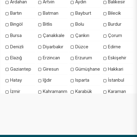
Ardahan
Artvin
Aydın
Balıkesir
Bartın
Batman
Bayburt
Bilecik
Bingöl
Bitlis
Bolu
Burdur
Bursa
Çanakkale
Çankırı
Çorum
Denizli
Diyarbakır
Düzce
Edirne
Elazığ
Erzincan
Erzurum
Eskişehir
Gaziantep
Giresun
Gümüşhane
Hakkari
Hatay
Iğdır
Isparta
İstanbul
İzmir
Kahramanmaraş
Karabük
Karaman
Kars
Kastamonu
Kayseri
Kilis
Kırıkkale
Kırklareli
Kırşehir
Kocaeli
Konya
Kütahya
Malatya
Manisa
Mardin
Mersin
Muğla
Muş