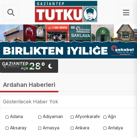
28°
GAZIANTEP
EURO
55.25 ₺
Açık
Ardahan Haberleri
Gösterilecek Haber Yok
Adana
Adıyaman
Afyonkarahisar
Ağrı
Aksaray
Amasya
Ankara
Antalya