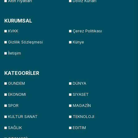
Altın Fiyatları
Döviz Kurları
KURUMSAL
KVKK
Çerez Politikası
Gizlilik Sözleşmesi
Künye
İletişim
KATEGORİLER
GUNDEM
DÜNYA
EKONOMI
SIYASET
SPOR
MAGAZİN
KULTUR SANAT
TEKNOLOJI
SAĞLIK
EGITIM