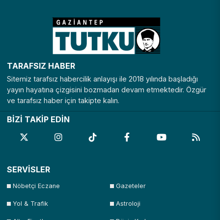
Nevşehir
Niğde
Ordu
Osmaniye
Rize
Sakarya
Samsun
Şanlıurfa
Siirt
Sinop
Şırnak
Sivas
TARAFSIZ HABER
Tekirdağ
Tokat
Trabzon
Tunceli
Sitemiz tarafsız habercilik anlayışı ile 2018 yılında başladığı
Uşak
Van
Yalova
Yozgat
yayın hayatına çizgisini bozmadan devam etmektedir. Özgür
ve tarafsız haber için takipte kalın.
Zonguldak
BİZİ TAKİP EDİN
SERVİSLER
Nöbetçi Eczane
Gazeteler
Yol & Trafik
Astroloji