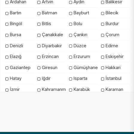
Ardahan
Artvin
Aydın
Balıkesir
Bartın
Batman
Bayburt
Bilecik
Bingöl
Bitlis
Bolu
Burdur
Bursa
Çanakkale
Çankırı
Çorum
Denizli
Diyarbakır
Düzce
Edirne
Elazığ
Erzincan
Erzurum
Eskişehir
Gaziantep
Giresun
Gümüşhane
Hakkari
Hatay
Iğdır
Isparta
İstanbul
İzmir
Kahramanmaraş
Karabük
Karaman
Kars
Kastamonu
Kayseri
Kilis
Kırıkkale
Kırklareli
Kırşehir
Kocaeli
Konya
Kütahya
Malatya
Manisa
Mardin
Mersin
Muğla
Muş