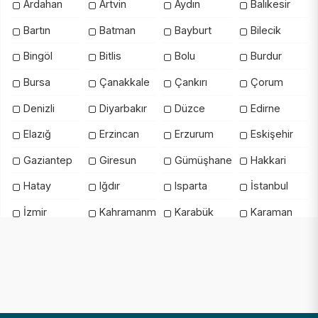
Ardahan
Artvin
Aydın
Balıkesir
Bartın
Batman
Bayburt
Bilecik
Bingöl
Bitlis
Bolu
Burdur
Bursa
Çanakkale
Çankırı
Çorum
Denizli
Diyarbakır
Düzce
Edirne
Elazığ
Erzincan
Erzurum
Eskişehir
Gaziantep
Giresun
Gümüşhane
Hakkari
Hatay
Iğdır
Isparta
İstanbul
İzmir
Kahramanmaraş
Karabük
Karaman
Kars
Kastamonu
Kayseri
Kilis
Kırıkkale
Kırklareli
Kırşehir
Kocaeli
Konya
Kütahya
Malatya
Manisa
Mardin
Mersin
Muğla
Muş