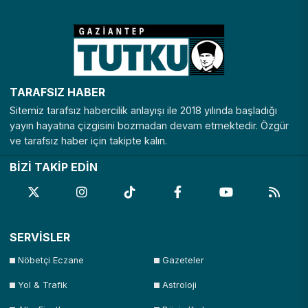
Nevşehir
Niğde
Ordu
Osmaniye
Rize
Sakarya
Samsun
Şanlıurfa
Siirt
Sinop
Şırnak
Sivas
TARAFSIZ HABER
Tekirdağ
Tokat
Trabzon
Tunceli
Sitemiz tarafsız habercilik anlayışı ile 2018 yılında başladığı
Uşak
Van
Yalova
Yozgat
yayın hayatına çizgisini bozmadan devam etmektedir. Özgür
ve tarafsız haber için takipte kalın.
Zonguldak
BİZİ TAKİP EDİN
SERVİSLER
Nöbetçi Eczane
Gazeteler
Yol & Trafik
Astroloji