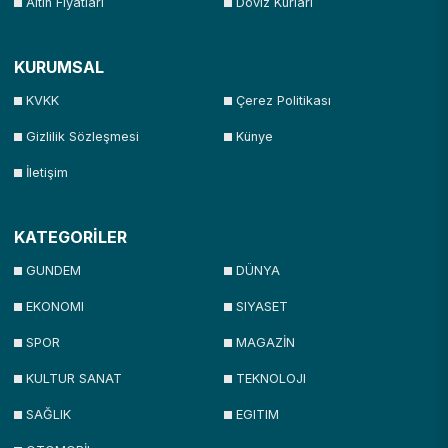
Altın Fiyatları
Döviz Kurları
KURUMSAL
KVKK
Çerez Politikası
Gizlilik Sözleşmesi
Künye
İletişim
KATEGORİLER
GUNDEM
DÜNYA
EKONOMI
SIYASET
SPOR
MAGAZİN
KULTUR SANAT
TEKNOLOJI
SAĞLIK
EGITIM