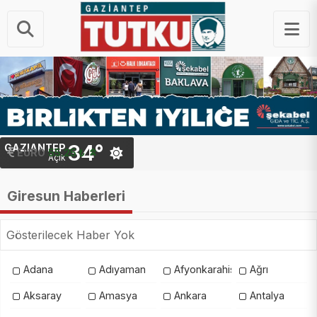
34°
GAZIANTEP
EURO
55.25 ₺
Açık
Giresun Haberleri
Gösterilecek Haber Yok
Adana
Adıyaman
Afyonkarahisar
Ağrı
Aksaray
Amasya
Ankara
Antalya