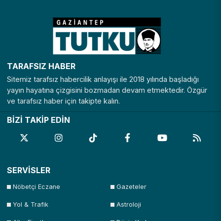
Nevşehir
Niğde
Ordu
Osmaniye
Rize
Sakarya
Samsun
Şanlıurfa
Siirt
Sinop
Şırnak
Sivas
TARAFSIZ HABER
Tekirdağ
Tokat
Trabzon
Tunceli
Sitemiz tarafsız habercilik anlayışı ile 2018 yılında başladığı
Uşak
Van
Yalova
Yozgat
yayın hayatına çizgisini bozmadan devam etmektedir. Özgür
ve tarafsız haber için takipte kalın.
Zonguldak
BİZİ TAKİP EDİN
SERVİSLER
Nöbetçi Eczane
Gazeteler
Yol & Trafik
Astroloji