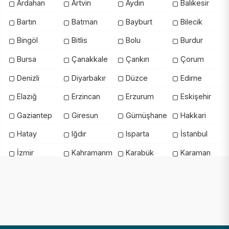
Ardahan
Artvin
Aydın
Balıkesir
Bartın
Batman
Bayburt
Bilecik
Bingöl
Bitlis
Bolu
Burdur
Bursa
Çanakkale
Çankırı
Çorum
Denizli
Diyarbakır
Düzce
Edirne
Elazığ
Erzincan
Erzurum
Eskişehir
Gaziantep
Giresun
Gümüşhane
Hakkari
Hatay
Iğdır
Isparta
İstanbul
İzmir
Kahramanmaraş
Karabük
Karaman
Kars
Kastamonu
Kayseri
Kilis
Kırıkkale
Kırklareli
Kırşehir
Kocaeli
Konya
Kütahya
Malatya
Manisa
Mardin
Mersin
Muğla
Muş