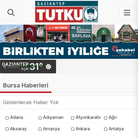
31°
GAZIANTEP
EURO
55.08 ₺
Açık
Bursa Haberleri
Gösterilecek Haber Yok
Adana
Adıyaman
Afyonkarahisar
Ağrı
Aksaray
Amasya
Ankara
Antalya