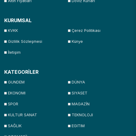
Altın Fiyatları
Döviz Kurları
KURUMSAL
KVKK
Çerez Politikası
Gizlilik Sözleşmesi
Künye
İletişim
KATEGORİLER
GUNDEM
DÜNYA
EKONOMI
SIYASET
SPOR
MAGAZİN
KULTUR SANAT
TEKNOLOJI
SAĞLIK
EGITIM