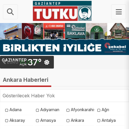
37°
GAZIANTEP
EURO
55.25 ₺
Açık
Ankara Haberleri
Gösterilecek Haber Yok
Adana
Adıyaman
Afyonkarahisar
Ağrı
Aksaray
Amasya
Ankara
Antalya