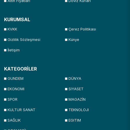
Altın Fiyatları
Döviz Kurları
KURUMSAL
KVKK
Çerez Politikası
Gizlilik Sözleşmesi
Künye
İletişim
KATEGORİLER
GUNDEM
DÜNYA
EKONOMI
SIYASET
SPOR
MAGAZİN
KULTUR SANAT
TEKNOLOJI
SAĞLIK
EGITIM