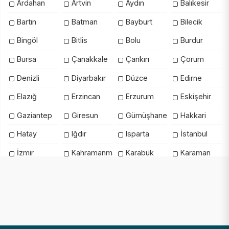
Ardahan
Artvin
Aydın
Balıkesir
Bartın
Batman
Bayburt
Bilecik
Bingöl
Bitlis
Bolu
Burdur
Bursa
Çanakkale
Çankırı
Çorum
Denizli
Diyarbakır
Düzce
Edirne
Elazığ
Erzincan
Erzurum
Eskişehir
Gaziantep
Giresun
Gümüşhane
Hakkari
Hatay
Iğdır
Isparta
İstanbul
İzmir
Kahramanmaraş
Karabük
Karaman
Kars
Kastamonu
Kayseri
Kilis
Kırıkkale
Kırklareli
Kırşehir
Kocaeli
Konya
Kütahya
Malatya
Manisa
Mardin
Mersin
Muğla
Muş