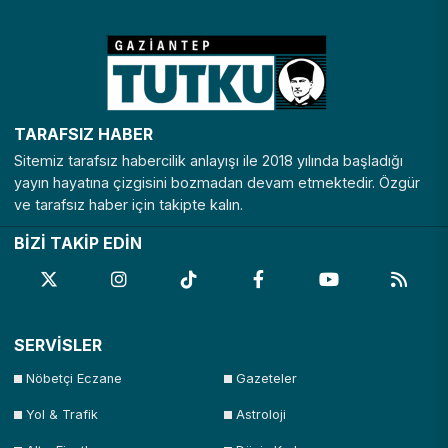
Nevşehir
Niğde
Ordu
Osmaniye
Rize
Sakarya
Samsun
Şanlıurfa
Siirt
Sinop
Şırnak
Sivas
TARAFSIZ HABER
Tekirdağ
Tokat
Trabzon
Tunceli
Sitemiz tarafsız habercilik anlayışı ile 2018 yılında başladığı
Uşak
Van
Yalova
Yozgat
yayın hayatına çizgisini bozmadan devam etmektedir. Özgür
ve tarafsız haber için takipte kalın.
Zonguldak
BİZİ TAKİP EDİN
SERVİSLER
Nöbetçi Eczane
Gazeteler
Yol & Trafik
Astroloji