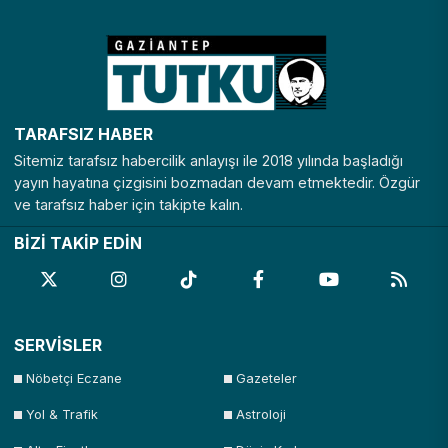
Nevşehir
Niğde
Ordu
Osmaniye
Rize
Sakarya
Samsun
Şanlıurfa
Siirt
Sinop
Şırnak
Sivas
TARAFSIZ HABER
Tekirdağ
Tokat
Trabzon
Tunceli
Sitemiz tarafsız habercilik anlayışı ile 2018 yılında başladığı
Uşak
Van
Yalova
Yozgat
yayın hayatına çizgisini bozmadan devam etmektedir. Özgür
ve tarafsız haber için takipte kalın.
Zonguldak
BİZİ TAKİP EDİN
SERVİSLER
Nöbetçi Eczane
Gazeteler
Yol & Trafik
Astroloji