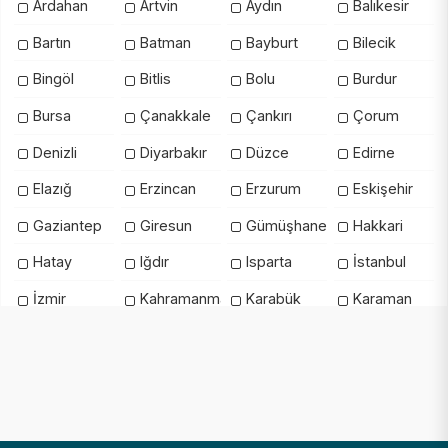
Ardahan
Artvin
Aydın
Balıkesir
Bartın
Batman
Bayburt
Bilecik
Bingöl
Bitlis
Bolu
Burdur
Bursa
Çanakkale
Çankırı
Çorum
Denizli
Diyarbakır
Düzce
Edirne
Elazığ
Erzincan
Erzurum
Eskişehir
Gaziantep
Giresun
Gümüşhane
Hakkari
Hatay
Iğdır
Isparta
İstanbul
İzmir
Kahramanmaraş
Karabük
Karaman
Kars
Kastamonu
Kayseri
Kilis
Kırıkkale
Kırklareli
Kırşehir
Kocaeli
Konya
Kütahya
Malatya
Manisa
Mardin
Mersin
Muğla
Muş