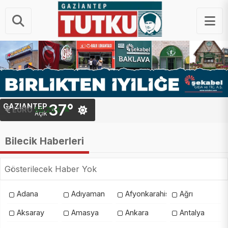
37°
GAZIANTEP
EURO
55.25 ₺
Açık
Bilecik Haberleri
Gösterilecek Haber Yok
Adana
Adıyaman
Afyonkarahisar
Ağrı
Aksaray
Amasya
Ankara
Antalya