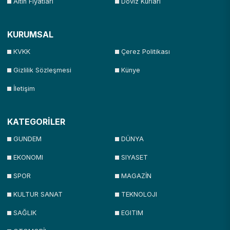
Altın Fiyatları
Döviz Kurları
KURUMSAL
KVKK
Çerez Politikası
Gizlilik Sözleşmesi
Künye
İletişim
KATEGORİLER
GUNDEM
DÜNYA
EKONOMI
SIYASET
SPOR
MAGAZİN
KULTUR SANAT
TEKNOLOJI
SAĞLIK
EGITIM