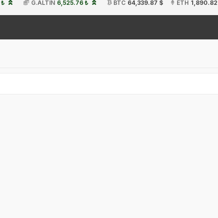
 ₺
G.ALTIN
6,525.76 ₺
BTC
64,339.87 $
ETH
1,890.82
19: