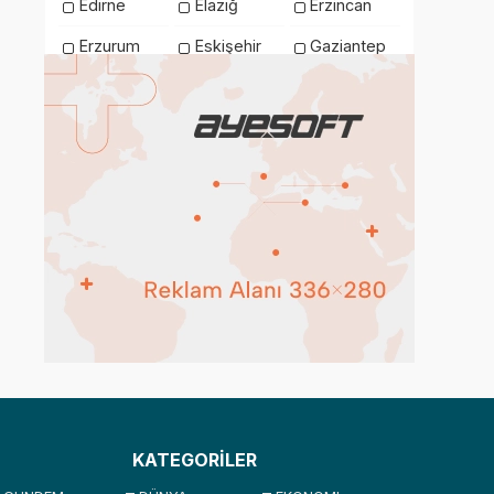
Edirne
Elazığ
Erzincan
Erzurum
Eskişehir
Gaziantep
Giresun
Gümüşhane
Hakkari
Hatay
Iğdır
Isparta
İstanbul
İzmir
Kahramanmaraş
Karabük
Karaman
Kars
Kastamonu
Kayseri
Kilis
Kırıkkale
Kırklareli
Kırşehir
Kocaeli
Konya
Kütahya
Malatya
Manisa
Mardin
Mersin
Muğla
Muş
Nevşehir
Niğde
Ordu
KATEGORİLER
Osmaniye
Rize
Sakarya