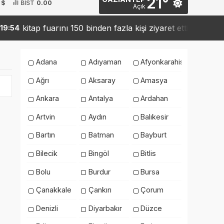
21°
 $
BİST
0.00
Açık
kitap fuarını 150 binden fazla kişi ziyaret etti
Sank
54
19:42
Adana
Adıyaman
Afyonkarahisar
Ağrı
Aksaray
Amasya
Ankara
Antalya
Ardahan
Artvin
Aydın
Balıkesir
Bartın
Batman
Bayburt
Bilecik
Bingöl
Bitlis
Bolu
Burdur
Bursa
Çanakkale
Çankırı
Çorum
Denizli
Diyarbakır
Düzce