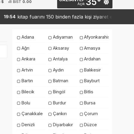
35°
 $
BİST
0.00
Açık
kitap fuarını 150 binden fazla kişi ziyaret etti
Sa
9:54
19:42
Adana
Adıyaman
Afyonkarahisar
Ağrı
Aksaray
Amasya
Ankara
Antalya
Ardahan
Artvin
Aydın
Balıkesir
Bartın
Batman
Bayburt
Bilecik
Bingöl
Bitlis
Bolu
Burdur
Bursa
Çanakkale
Çankırı
Çorum
Denizli
Diyarbakır
Düzce