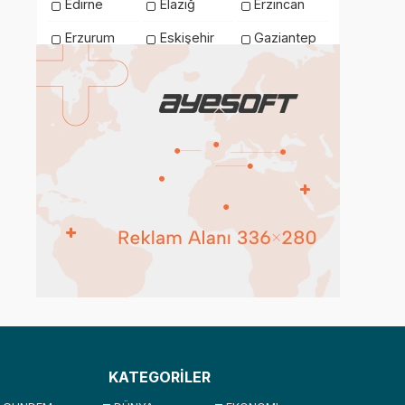
Edirne
Elazığ
Erzincan
Erzurum
Eskişehir
Gaziantep
Giresun
Gümüşhane
Hakkari
Hatay
Iğdır
Isparta
İstanbul
İzmir
Kahramanmaraş
Karabük
Karaman
Kars
Kastamonu
Kayseri
Kilis
Kırıkkale
Kırklareli
Kırşehir
Kocaeli
Konya
Kütahya
Malatya
Manisa
Mardin
Mersin
Muğla
Muş
Nevşehir
Niğde
Ordu
KATEGORİLER
Osmaniye
Rize
Sakarya