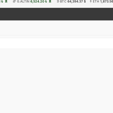
1 ₺
G.ALTIN
6,524.20 ₺
BTC
64,394.37 $
ETH
1,873.56
1