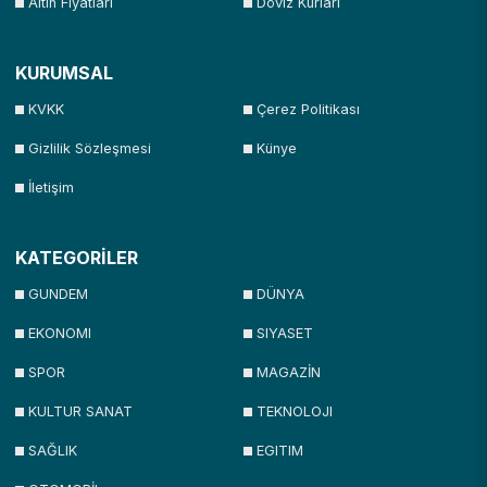
Altın Fiyatları
Döviz Kurları
KURUMSAL
KVKK
Çerez Politikası
Gizlilik Sözleşmesi
Künye
İletişim
KATEGORİLER
GUNDEM
DÜNYA
EKONOMI
SIYASET
SPOR
MAGAZİN
KULTUR SANAT
TEKNOLOJI
SAĞLIK
EGITIM