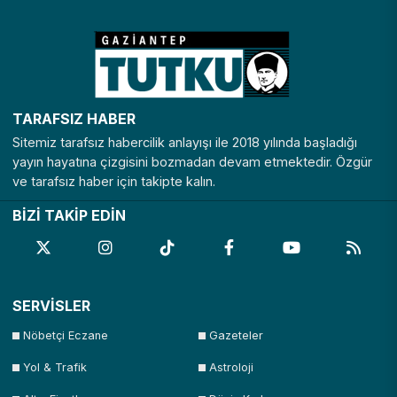
Nevşehir
Niğde
Ordu
Osmaniye
Rize
Sakarya
Samsun
Şanlıurfa
Siirt
Sinop
Şırnak
Sivas
TARAFSIZ HABER
Tekirdağ
Tokat
Trabzon
Tunceli
Sitemiz tarafsız habercilik anlayışı ile 2018 yılında başladığı
Uşak
Van
Yalova
Yozgat
yayın hayatına çizgisini bozmadan devam etmektedir. Özgür
ve tarafsız haber için takipte kalın.
Zonguldak
BİZİ TAKİP EDİN
SERVİSLER
Nöbetçi Eczane
Gazeteler
Yol & Trafik
Astroloji