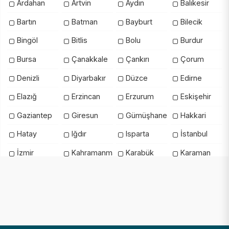
Ardahan
Artvin
Aydın
Balıkesir
Bartın
Batman
Bayburt
Bilecik
Bingöl
Bitlis
Bolu
Burdur
Bursa
Çanakkale
Çankırı
Çorum
Denizli
Diyarbakır
Düzce
Edirne
Elazığ
Erzincan
Erzurum
Eskişehir
Gaziantep
Giresun
Gümüşhane
Hakkari
Hatay
Iğdır
Isparta
İstanbul
İzmir
Kahramanmaraş
Karabük
Karaman
Kars
Kastamonu
Kayseri
Kilis
Kırıkkale
Kırklareli
Kırşehir
Kocaeli
Konya
Kütahya
Malatya
Manisa
Mardin
Mersin
Muğla
Muş