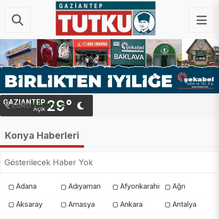
29°
GAZIANTEP
EURO
55.21 ₺
Açık
Konya Haberleri
Gösterilecek Haber Yok
Adana
Adıyaman
Afyonkarahisar
Ağrı
Aksaray
Amasya
Ankara
Antalya