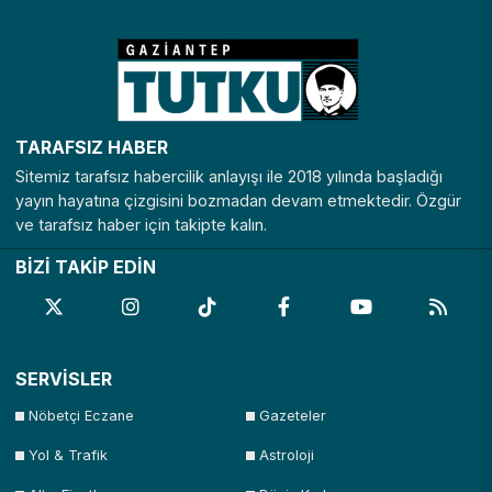
Nevşehir
Niğde
Ordu
Osmaniye
Rize
Sakarya
Samsun
Şanlıurfa
Siirt
Sinop
Şırnak
Sivas
TARAFSIZ HABER
Tekirdağ
Tokat
Trabzon
Tunceli
Sitemiz tarafsız habercilik anlayışı ile 2018 yılında başladığı
Uşak
Van
Yalova
Yozgat
yayın hayatına çizgisini bozmadan devam etmektedir. Özgür
ve tarafsız haber için takipte kalın.
Zonguldak
BİZİ TAKİP EDİN
SERVİSLER
Nöbetçi Eczane
Gazeteler
Yol & Trafik
Astroloji