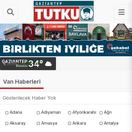
34°
GAZIANTEP
EURO
55.25 ₺
Bulutlu
Van Haberleri
Gösterilecek Haber Yok
Adana
Adıyaman
Afyonkarahisar
Ağrı
Aksaray
Amasya
Ankara
Antalya