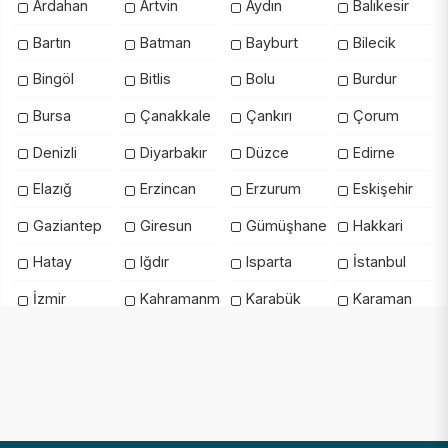
Ardahan
Artvin
Aydın
Balıkesir
Bartın
Batman
Bayburt
Bilecik
Bingöl
Bitlis
Bolu
Burdur
Bursa
Çanakkale
Çankırı
Çorum
Denizli
Diyarbakır
Düzce
Edirne
Elazığ
Erzincan
Erzurum
Eskişehir
Gaziantep
Giresun
Gümüşhane
Hakkari
Hatay
Iğdır
Isparta
İstanbul
İzmir
Kahramanmaraş
Karabük
Karaman
Kars
Kastamonu
Kayseri
Kilis
Kırıkkale
Kırklareli
Kırşehir
Kocaeli
Konya
Kütahya
Malatya
Manisa
Mardin
Mersin
Muğla
Muş