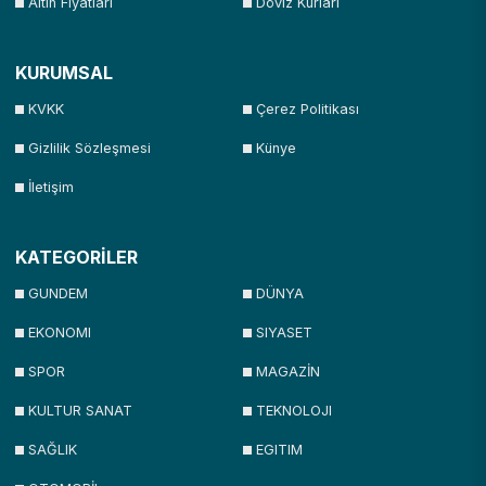
Altın Fiyatları
Döviz Kurları
KURUMSAL
KVKK
Çerez Politikası
Gizlilik Sözleşmesi
Künye
İletişim
KATEGORİLER
GUNDEM
DÜNYA
EKONOMI
SIYASET
SPOR
MAGAZİN
KULTUR SANAT
TEKNOLOJI
SAĞLIK
EGITIM