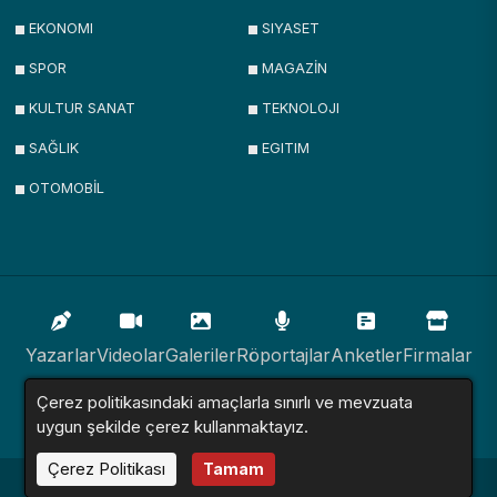
EKONOMI
SIYASET
SPOR
MAGAZİN
KULTUR SANAT
TEKNOLOJI
SAĞLIK
EGITIM
OTOMOBİL
Yazarlar
Videolar
Galeriler
Röportajlar
Anketler
Firmalar
Çerez politikasındaki amaçlarla sınırlı ve mevzuata
İlanlar
Resmi İlanlar
Sitemap
uygun şekilde çerez kullanmaktayız.
Çerez Politikası
Tamam
Haber Sitesi © 2016 - 2024. Tüm Hakları Saklıdır.