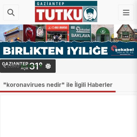
31°
GAZIANTEP
EURO
55.08 ₺
Açık
"koronavirues nedir" ile İlgili Haberler