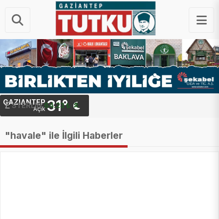
31°
GAZIANTEP
STERLIN
64.23 ₺
Açık
"havale" ile İlgili Haberler