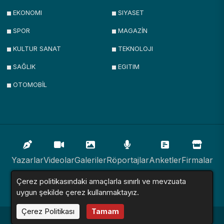
EKONOMI
SIYASET
SPOR
MAGAZİN
KULTUR SANAT
TEKNOLOJI
SAĞLIK
EGITIM
OTOMOBİL
Yazarlar
Videolar
Galeriler
Röportajlar
Anketler
Firmalar
Çerez politikasındaki amaçlarla sınırlı ve mevzuata
İlanlar
Resmi İlanlar
Sitemap
uygun şekilde çerez kullanmaktayız.
Çerez Politikası
Tamam
Haber Sitesi © 2016 - 2024. Tüm Hakları Saklıdır.