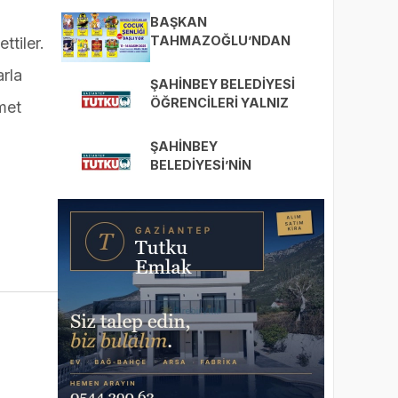
BAŞKAN
TAHMAZOĞLU’NDAN
ttiler.
ÇOCUK ŞENLİĞİNE DAVET
arla
ŞAHİNBEY BELEDİYESİ
ÖĞRENCİLERİ YALNIZ
met
BIRAKMADI
ŞAHİNBEY
BELEDİYESİ’NİN
DÜZENLEDİĞİ ÇOCUK
ŞENLİĞİ KAPILARINI AÇTI