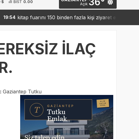
36°
 $
BİST
0.00
Açık
itap fuarını 150 binden fazla kişi ziyaret etti
Sanko’d
19:42
EREKSİZ İLAÇ
R.
:
Gaziantep Tutku