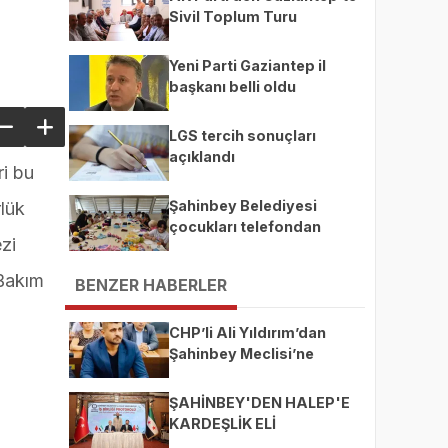
Sivil Toplum Turu
Yeni Parti Gaziantep il
başkanı belli oldu
LGS tercih sonuçları
açıklandı
ri bu
Şahinbey Belediyesi
lük
çocukları telefondan
zi
uzaklaştırıp üretime teşvik
ediyor
 Bakım
BENZER HABERLER
CHP’li Ali Yıldırım’dan
Şahinbey Meclisi’ne
Tepki: “Demokrasi Yok!”
ŞAHİNBEY'DEN HALEP'E
KARDEŞLİK ELİ