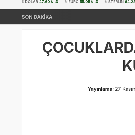
DOLAR
47.60 ₺
EURO
55.05 ₺
STERLIN
64.28
SON DAKİKA
ÇOCUKLARDAK
K
Yayınlama:
27 Kasım