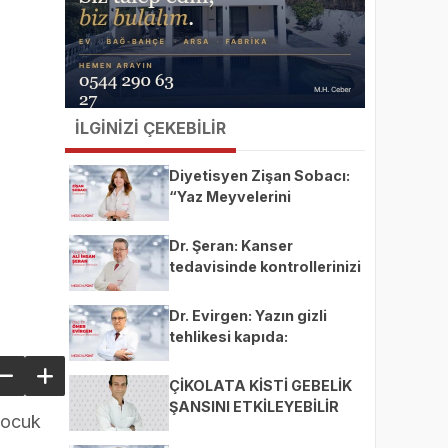
İLGİNİZİ ÇEKEBİLİR
Diyetisyen Zişan Sobacı:
“Yaz Meyvelerini
Tüketirken Porsiyon
Kontrolüne Dikkat”
Dr. Şeran: Kanser
tedavisinde kontrollerinizi
aksatmayın"
Dr. Evirgen: Yazın gizli
tehlikesi kapıda:
Enfeksiyon vakaları
artıyor!
ÇİKOLATA KİSTİ GEBELİK
ŞANSINI ETKİLEYEBİLİR
Çocuk