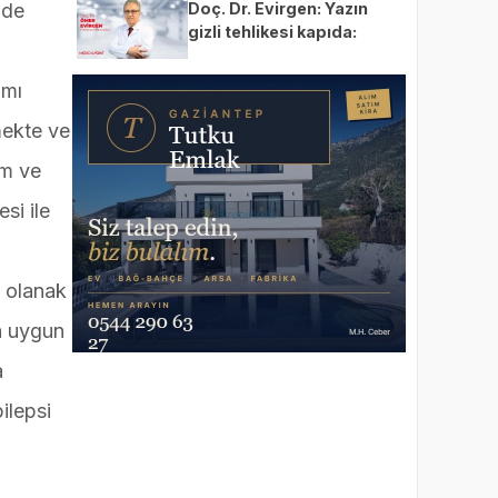
Doç. Dr. Evirgen: Yazın
nde
gizli tehlikesi kapıda:
Enfeksiyon vakaları
artıyor!
amı
mekte ve
im ve
si ile
e olanak
a uygun
a
ilepsi