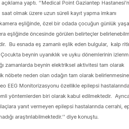
n açıklama yaptı. ‘’Medical Point Gaziantep Hastanesi’
saat olmak üzere uzun süreli kayıt yapma imkanı
kamera eşliğinde, özel bir odada çocuğun günlük yaş
ra eşliğinde öncesinde görülen belirteçler belirlenebil
dir. Bu esnada eş zamanlı eşlik eden bulgular, kalp rit
. Çocukta beynin uyanıklık ve uyku dönemlerinin izlenme
 zamanlarda beynin elektriksel aktivitesi tam olarak
ptik nöbete neden olan odağın tam olarak belirlenmesin
eo EEG Monitorizasyonu özellikle epilepsi hastalarınd
mli yöntemlerden biri olarak kabul edilmektedir. Ayrıc
 ilaçlara yanıt vermeyen epilepsi hastalarında cerrahi, ep
lmadığı araştırılabilmektedir.’’ diye konuştu.