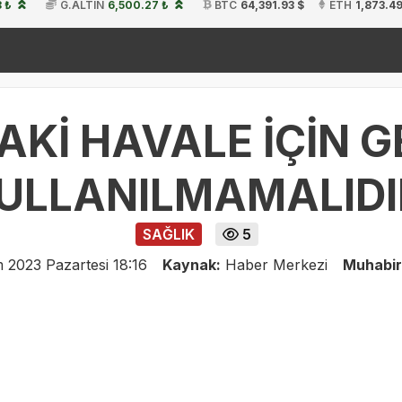
 ₺
G.ALTIN
6,500.27 ₺
BTC
64,391.93 $
ETH
1,873.49
k
19:54
İ HAVALE İÇİN G
ULLANILMAMALIDI
SAĞLIK
5
 2023 Pazartesi 18:16
Kaynak:
Haber Merkezi
Muhabir