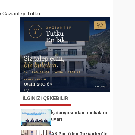
:
Gaziantep Tutku
İLGİNİZİ ÇEKEBİLİR
İş dünyasından bankalara
uyarı
AK Parti’den Gaziantep’te