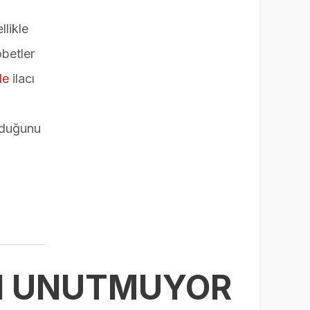
likle
öbetler
le
ilacı
olduğunu
RI UNUTMUYOR