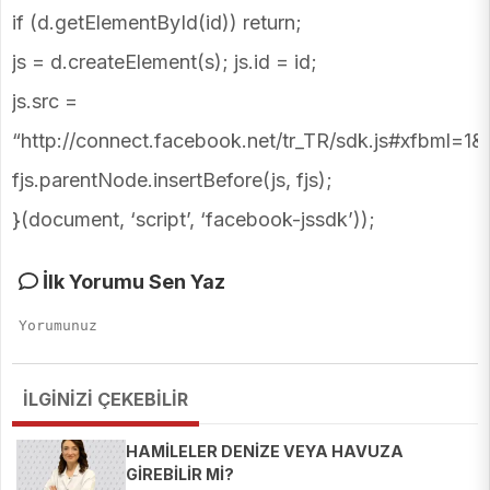
if (d.getElementById(id)) return;
js = d.createElement(s); js.id = id;
js.src =
“http://connect.facebook.net/tr_TR/sdk.js#xfbml=1&
fjs.parentNode.insertBefore(js, fjs);
}(document, ‘script’, ‘facebook-jssdk’));
İlk Yorumu Sen Yaz
İLGİNİZİ ÇEKEBİLİR
HAMİLELER DENİZE VEYA HAVUZA
GİREBİLİR Mİ?