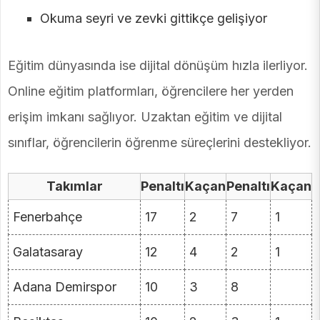
Okuma seyri ve zevki gittikçe gelişiyor
Eğitim dünyasında ise dijital dönüşüm hızla ilerliyor.
Online eğitim platformları, öğrencilere her yerden
erişim imkanı sağlıyor. Uzaktan eğitim ve dijital
sınıflar, öğrencilerin öğrenme süreçlerini destekliyor.
Takımlar
Penaltı
Kaçan
Penaltı
Kaçan
Fenerbahçe
17
2
7
1
Galatasaray
12
4
2
1
Adana Demirspor
10
3
8