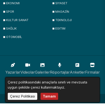
EKONOMI
SIYASET
SPOR
MAGAZİN
KULTUR SANAT
TEKNOLOJI
SAĞLIK
EGITIM
OTOMOBİL
Yazarlar
Videolar
Galeriler
Röportajlar
Anketler
Firmalar
Çerez politikasındaki amaçlarla sınırlı ve mevzuata
İlanlar
Resmi İlanlar
Sitemap
uygun şekilde çerez kullanmaktayız.
Çerez Politikası
Tamam
Haber Sitesi © 2016 - 2024. Tüm Hakları Saklıdır.