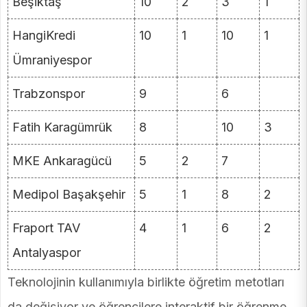
Beşiktaş
10
2
3
1
HangiKredi
10
1
10
1
Ümraniyespor
Trabzonspor
9
6
Fatih Karagümrük
8
10
3
MKE Ankaragücü
5
2
7
Medipol Başakşehir
5
1
8
2
Fraport TAV
4
1
6
2
Antalyaspor
Teknolojinin kullanımıyla birlikte öğretim metotları
da değişiyor ve öğrencilere interaktif bir öğrenme