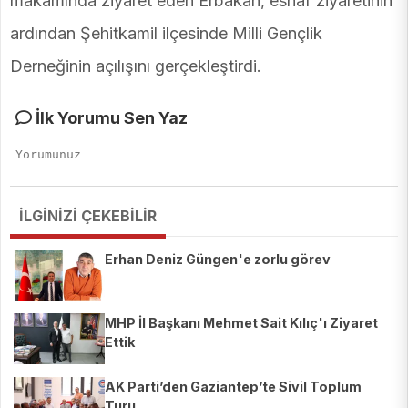
makamında ziyaret eden Erbakan, esnaf ziyaretinin
ardından Şehitkamil ilçesinde Milli Gençlik
Derneğinin açılışını gerçekleştirdi.
İlk Yorumu Sen Yaz
İLGİNİZİ ÇEKEBİLİR
Erhan Deniz Güngen'e zorlu görev
MHP İl Başkanı Mehmet Sait Kılıç'ı Ziyaret
Ettik
AK Parti’den Gaziantep’te Sivil Toplum
Turu