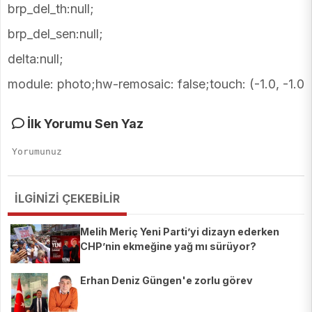
brp_del_th:null;
brp_del_sen:null;
delta:null;
module: photo;hw-remosaic: false;touch: (-1.0, -1.0)
İlk Yorumu Sen Yaz
İLGİNİZİ ÇEKEBİLİR
Melih Meriç Yeni Parti’yi dizayn ederken
CHP’nin ekmeğine yağ mı sürüyor?
Erhan Deniz Güngen'e zorlu görev