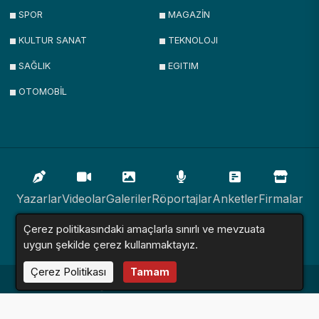
SPOR
MAGAZİN
KULTUR SANAT
TEKNOLOJI
SAĞLIK
EGITIM
OTOMOBİL
Yazarlar
Videolar
Galeriler
Röportajlar
Anketler
Firmalar
Çerez politikasındaki amaçlarla sınırlı ve mevzuata
İlanlar
Resmi İlanlar
Sitemap
uygun şekilde çerez kullanmaktayız.
Çerez Politikası
Tamam
Haber Sitesi © 2016 - 2024. Tüm Hakları Saklıdır.