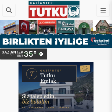
35°
GAZIANTEP
STERLIN
64.46 ₺
Açık