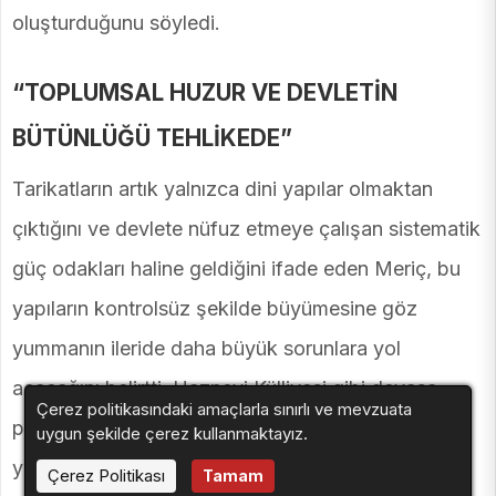
oluşturduğunu söyledi.
“TOPLUMSAL HUZUR VE DEVLETİN
BÜTÜNLÜĞÜ TEHLİKEDE”
Tarikatların artık yalnızca dini yapılar olmaktan
çıktığını ve devlete nüfuz etmeye çalışan sistematik
güç odakları haline geldiğini ifade eden Meriç, bu
yapıların kontrolsüz şekilde büyümesine göz
yummanın ileride daha büyük sorunlara yol
açacağını belirtti. Haznevi Külliyesi gibi devasa
Çerez politikasındaki amaçlarla sınırlı ve mevzuata
projelerin devletin bilgisi ve izni dahilinde
uygun şekilde çerez kullanmaktayız.
yükselmesini eleştiren Meriç, iktidarın tarikatlarla
Çerez Politikası
Tamam