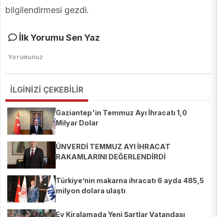
bilgilendirmesi gezdi.
İlk Yorumu Sen Yaz
İLGİNİZİ ÇEKEBİLİR
Gaziantep'in Temmuz Ayı İhracatı 1,0
Milyar Dolar
ÜNVERDİ TEMMUZ AYI İHRACAT
RAKAMLARINI DEĞERLENDİRDİ
Türkiye’nin makarna ihracatı 6 ayda 485,5
milyon dolara ulaştı
Ev Kiralamada Yeni Şartlar Vatandaşı