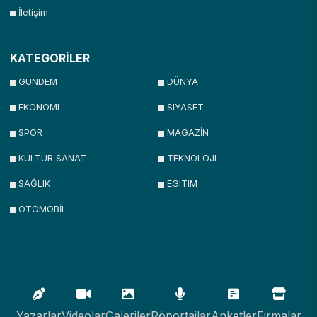
İletişim
KATEGORİLER
GUNDEM
DÜNYA
EKONOMI
SIYASET
SPOR
MAGAZİN
KULTUR SANAT
TEKNOLOJI
SAĞLIK
EGITIM
OTOMOBİL
Yazarlar
Videolar
Galeriler
Röportajlar
Anketler
Firmalar