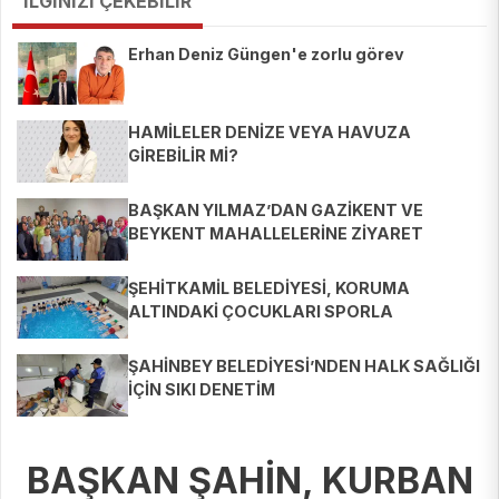
İLGİNİZİ ÇEKEBİLİR
Erhan Deniz Güngen'e zorlu görev
HAMİLELER DENİZE VEYA HAVUZA
GİREBİLİR Mİ?
BAŞKAN YILMAZ’DAN GAZİKENT VE
BEYKENT MAHALLELERİNE ZİYARET
ŞEHİTKAMİL BELEDİYESİ, KORUMA
ALTINDAKİ ÇOCUKLARI SPORLA
BULUŞTURUYOR
ŞAHİNBEY BELEDİYESİ’NDEN HALK SAĞLIĞI
İÇİN SIKI DENETİM
BAŞKAN ŞAHİN, KURBAN