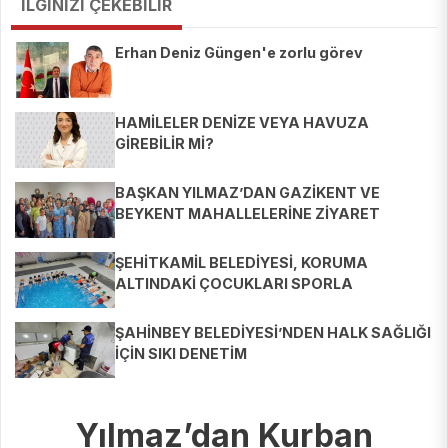
İLGİNİZİ ÇEKEBİLİR
Erhan Deniz Güngen'e zorlu görev
HAMİLELER DENİZE VEYA HAVUZA
GİREBİLİR Mİ?
BAŞKAN YILMAZ’DAN GAZİKENT VE
BEYKENT MAHALLELERİNE ZİYARET
ŞEHİTKAMİL BELEDİYESİ, KORUMA
ALTINDAKİ ÇOCUKLARI SPORLA
BULUŞTURUYOR
ŞAHİNBEY BELEDİYESİ’NDEN HALK SAĞLIĞI
İÇİN SIKI DENETİM
Yılmaz’dan Kurban